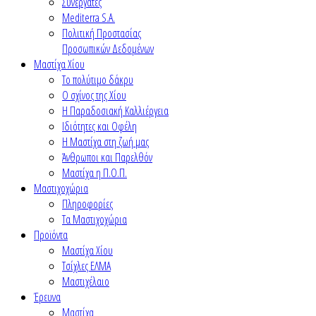
Συνεργάτες
Mediterra S.A.
Πολιτική Προστασίας
Προσωπικών Δεδομένων
Μαστίχα Χίου
Το πολύτιμο δάκρυ
Ο σχίνος της Χίου
Η Παραδοσιακή Καλλιέργεια
Ιδιότητες και Οφέλη
Η Μαστίχα στη ζωή μας
Άνθρωποι και Παρελθόν
Μαστίχα η Π.Ο.Π.
Μαστιχοχώρια
Πληροφορίες
Τα Μαστιχοχώρια
Προϊόντα
Μαστίχα Χίου
Τσίχλες ΕΛΜΑ
Μαστιχέλαιο
Έρευνα
Μαστίχα