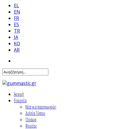
EL
EN
FR
ES
TR
JA
KO
AR
Αρχική
Εταιρεία
Νέα για παραγωγούς
Δελτία Τύπου
Όραμα
Φορέας