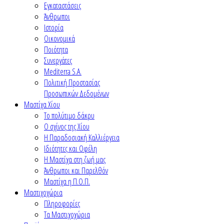
Εγκαταστάσεις
Άνθρωποι
Ιστορία
Οικονομικά
Ποιότητα
Συνεργάτες
Mediterra S.A.
Πολιτική Προστασίας
Προσωπικών Δεδομένων
Μαστίχα Χίου
Το πολύτιμο δάκρυ
Ο σχίνος της Χίου
Η Παραδοσιακή Καλλιέργεια
Ιδιότητες και Οφέλη
Η Μαστίχα στη ζωή μας
Άνθρωποι και Παρελθόν
Μαστίχα η Π.Ο.Π.
Μαστιχοχώρια
Πληροφορίες
Τα Μαστιχοχώρια