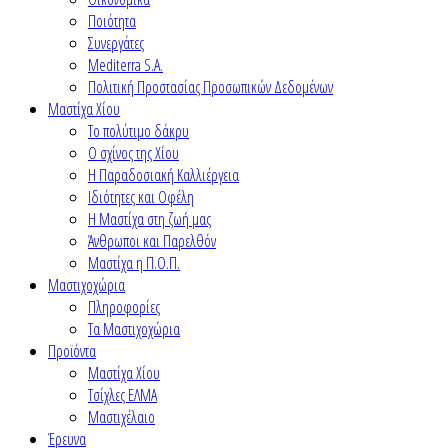
Ποιότητα
Συνεργάτες
Mediterra S.A.
Πολιτική Προστασίας Προσωπικών Δεδομένων
Μαστίχα Χίου
Το πολύτιμο δάκρυ
Ο σχίνος της Χίου
Η Παραδοσιακή Καλλιέργεια
Ιδιότητες και Οφέλη
Η Μαστίχα στη ζωή μας
Άνθρωποι και Παρελθόν
Μαστίχα η Π.Ο.Π.
Μαστιχοχώρια
Πληροφορίες
Τα Μαστιχοχώρια
Προϊόντα
Μαστίχα Χίου
Τσίχλες ΕΛΜΑ
Μαστιχέλαιο
Έρευνα