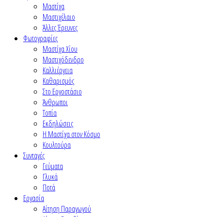
Μαστίχα
Μαστιχέλαιο
Άλλες Έρευνες
Φωτογραφίες
Μαστίχα Χίου
Μαστιχόδενδρο
Καλλιέργεια
Καθαρισμός
Στο Εργοστάσιο
Άνθρωποι
Τοπία
Εκδηλώσεις
Η Μαστίχα στον Κόσμο
Κουλτούρα
Συνταγές
Γεύματα
Γλυκά
Ποτά
Εργασία
Αίτηση Παραγωγού