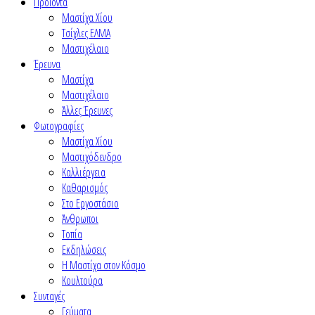
Προϊόντα
Μαστίχα Χίου
Τσίχλες ΕΛΜΑ
Μαστιχέλαιο
Έρευνα
Μαστίχα
Μαστιχέλαιο
Άλλες Έρευνες
Φωτογραφίες
Μαστίχα Χίου
Μαστιχόδενδρο
Καλλιέργεια
Καθαρισμός
Στο Εργοστάσιο
Άνθρωποι
Τοπία
Εκδηλώσεις
Η Μαστίχα στον Κόσμο
Κουλτούρα
Συνταγές
Γεύματα