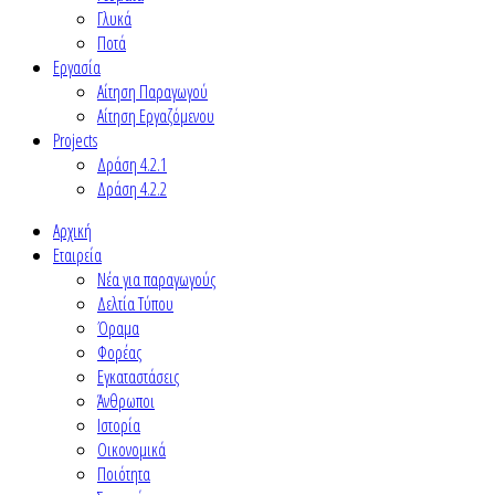
Γλυκά
Ποτά
Εργασία
Αίτηση Παραγωγού
Αίτηση Εργαζόμενου
Projects
Δράση 4.2.1
Δράση 4.2.2
Αρχική
Εταιρεία
Νέα για παραγωγούς
Δελτία Τύπου
Όραμα
Φορέας
Εγκαταστάσεις
Άνθρωποι
Ιστορία
Οικονομικά
Ποιότητα