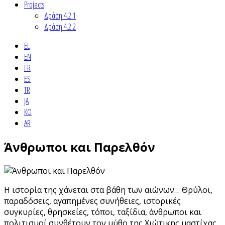
Projects
Δράση 4.2.1
Δράση 4.2.2
EL
EN
FR
ES
TR
JA
KO
AR
Άνθρωποι και Παρελθόν
Η ιστορία της χάνεται στα βάθη των αιώνων… Θρύλοι,
παραδόσεις, αγαπημένες συνήθειες, ιστορικές
συγκυρίες, θρησκείες, τόποι, ταξίδια, άνθρωποι και
πολιτισμοί συνθέτουν τον μύθο της Χιώτικης μαστίχας.