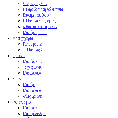
Ο σχίνος της Χίου
Η Παραδοσιακή Καλλιέργεια
Ιδιότητες και Οφέλη
Η Μαστίχα στη ζωή μας
Άνθρωποι και Παρελθόν
Μαστίχα η Π.Ο.Π.
Μαστιχοχώρια
Πληροφορίες
Τα Μαστιχοχώρια
Προϊόντα
Μαστίχα Χίου
Τσίχλες ΕΛΜΑ
Μαστιχέλαιο
Έρευνα
Μαστίχα
Μαστιχέλαιο
Άλλες Έρευνες
Φωτογραφίες
Μαστίχα Χίου
Μαστιχόδενδρο