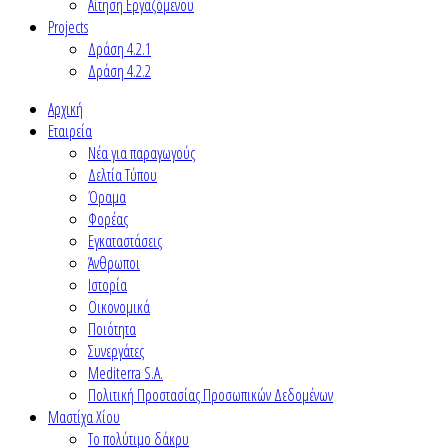
Αίτηση Εργαζόμενου
Projects
Δράση 4.2.1
Δράση 4.2.2
Αρχική
Εταιρεία
Νέα για παραγωγούς
Δελτία Τύπου
Όραμα
Φορέας
Εγκαταστάσεις
Άνθρωποι
Ιστορία
Οικονομικά
Ποιότητα
Συνεργάτες
Mediterra S.A.
Πολιτική Προστασίας Προσωπικών Δεδομένων
Μαστίχα Χίου
Το πολύτιμο δάκρυ