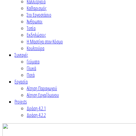
Καλλιέργεια
Καθαρισμός
Στο Εργοστάσιο
Άνθρωποι
Τοπία
Εκδηλώσεις
Η Μαστίχα στον Κόσμο
Κουλτούρα
Συνταγές
Γεύματα
Γλυκά
Ποτά
Εργασία
Αίτηση Παραγωγού
Αίτηση Εργαζόμενου
Projects
Δράση 4.2.1
Δράση 4.2.2