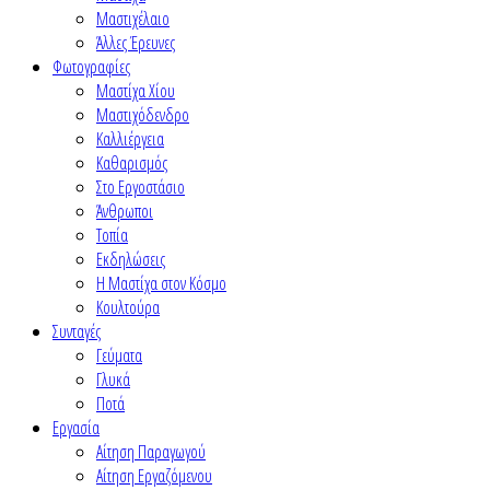
Μαστιχέλαιο
Άλλες Έρευνες
Φωτογραφίες
Μαστίχα Χίου
Μαστιχόδενδρο
Καλλιέργεια
Καθαρισμός
Στο Εργοστάσιο
Άνθρωποι
Τοπία
Εκδηλώσεις
Η Μαστίχα στον Κόσμο
Κουλτούρα
Συνταγές
Γεύματα
Γλυκά
Ποτά
Εργασία
Αίτηση Παραγωγού
Αίτηση Εργαζόμενου