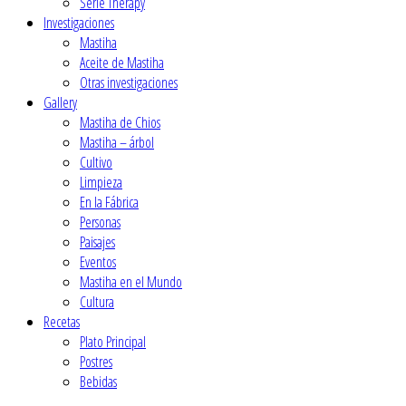
Serie Therapy
Investigaciones
Mastiha
Aceite de Mastiha
Οtras investigaciones
Gallery
Mastiha de Chios
Mastiha – árbol
Cultivo
Limpieza
En la Fábrica
Personas
Paisajes
Eventos
Mastiha en el Mundo
Cultura
Recetas
Plato Principal
Postres
Βebidas