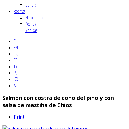
Cultura
Recetas
Plato Principal
Postres
Βebidas
EL
EN
FR
ES
TR
JA
KO
AR
Salmón con costra de cono del pino y con
salsa de mastiha de Chios
Print