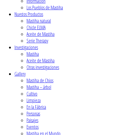
Ιnformación
Los Pueblos de Mastiha
Nuestos Productos
Mastiha natural
Chicle ELMA
Aceite de Mastiha
Serie Therapy
Investigaciones
Mastiha
Aceite de Mastiha
Οtras investigaciones
Gallery
Mastiha de Chios
Mastiha – árbol
Cultivo
Limpieza
En la Fábrica
Personas
Paisajes
Eventos
Mastiha en el Mundo