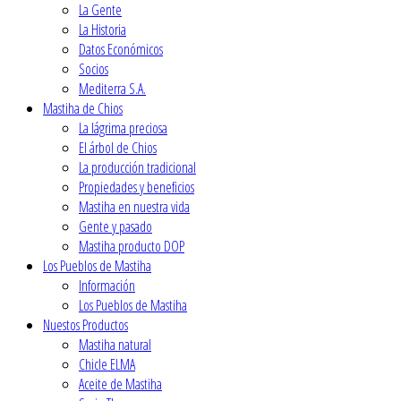
La Gente
La Historia
Datos Económicos
Socios
Mediterra S.A.
Mastiha de Chios
La lágrima preciosa
El árbol de Chios
La producción tradicional
Propiedades y beneficios
Mastiha en nuestra vida
Gente y pasado
Mastiha producto DOP
Los Pueblos de Mastiha
Ιnformación
Los Pueblos de Mastiha
Nuestos Productos
Mastiha natural
Chicle ELMA
Aceite de Mastiha