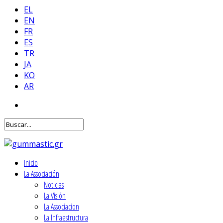
EL
EN
FR
ES
TR
JA
KO
AR
Inicio
La Associación
Noticias
La Visión
La Associacion
La Infraestructura