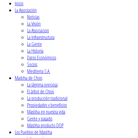
Inicio
La Associación
Noticias
La Visión
La Associacion
La Infraestructura
La Gente
La Historia
Datos Económicos
Socios
Mediterra S.A.
Mastiha de Chios
La lágrima preciosa
El árbol de Chios
La producción tradicional
Propiedades y beneficios
Mastiha en nuestra vida
Gente y pasado
Mastiha producto DOP
Los Pueblos de Mastiha