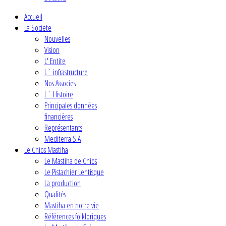
Accueil
La Societe
Nouvelles
Vision
L' Entite
L` infrastructure
Nos Associes
L` Histoire
Principales données
financières
Représentants
Mediterra S.A
Le Chios Mastiha
Le Mastiha de Chios
Le Pistachier Lentisque
La production
Qualités
Mastiha en notre vie
Références folkloriques