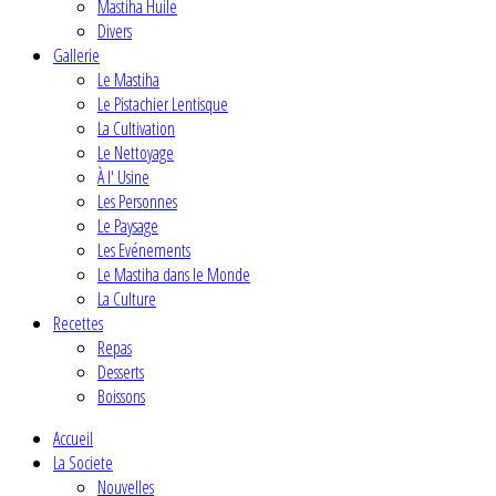
Mastiha Huile
Divers
Gallerie
Le Mastiha
Le Pistachier Lentisque
La Cultivation
Le Nettoyage
À l' Usine
Les Personnes
Le Paysage
Les Evénements
Le Mastiha dans le Monde
La Culture
Recettes
Repas
Desserts
Boissons
Accueil
La Societe
Nouvelles