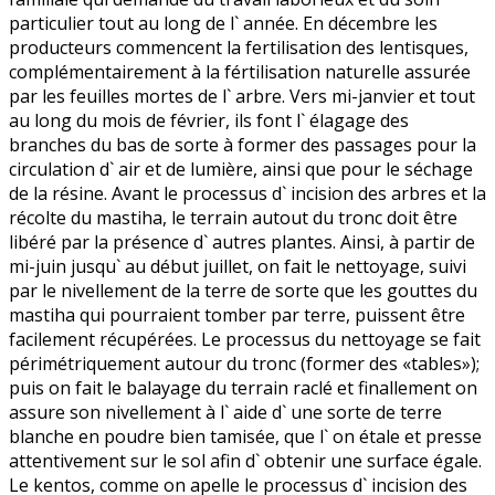
particulier tout au long de l` année. En décembre les
producteurs commencent la fertilisation des lentisques,
complémentairement à la fértilisation naturelle assurée
par les feuilles mortes de l` arbre. Vers mi-janvier et tout
au long du mois de février, ils font l` élagage des
branches du bas de sorte à former des passages pour la
circulation d` air et de lumière, ainsi que pour le séchage
de la résine. Avant le processus d` incision des arbres et la
récolte du mastiha, le terrain autout du tronc doit être
libéré par la présence d` autres plantes. Ainsi, à partir de
mi-juin jusqu` au début juillet, on fait le nettoyage, suivi
par le nivellement de la terre de sorte que les gouttes du
mastiha qui pourraient tomber par terre, puissent être
facilement récupérées. Le processus du nettoyage se fait
périmétriquement autour du tronc (former des «tables»);
puis on fait le balayage du terrain raclé et finallement on
assure son nivellement à l` aide d` une sorte de terre
blanche en poudre bien tamisée, que l` on étale et presse
attentivement sur le sol afin d` obtenir une surface égale.
Le kentos, comme on apelle le processus d` incision des