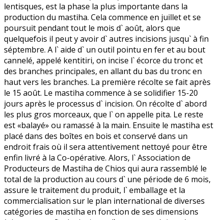
lentisques, est la phase la plus importante dans la
production du mastiha. Cela commence en juillet et se
poursuit pendant tout le mois d` août, alors que
quelquefois il peut y avoir d` autres incisions jusqu` à fin
séptembre. A l` aide d` un outil pointu en fer et au bout
cannelé, appelé kentitiri, on incise l` écorce du tronc et
des branches principales, en allant du bas du tronc en
haut vers les branches. La première récolte se fait après
le 15 août. Le mastiha commence à se solidifier 15-20
jours après le processus d` incision. On récolte d` abord
les plus gros morceaux, que l` on appelle pita. Le reste
est «balayé» ou ramassé à la main. Ensuite le mastiha est
placé dans des boîtes en bois et conservé dans un
endroit frais où il sera attentivement nettoyé pour être
enfin livré à la Co-opérative. Alors, l` Association de
Producteurs de Mastiha de Chios qui aura rassemblé le
total de la production au cours d` une période de 6 mois,
assure le traitement du produit, l` emballage et la
commercialisation sur le plan international de diverses
catégories de mastiha en fonction de ses dimensions