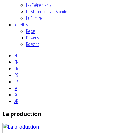
Les Evénements
Le Mastiha dans le Monde
La Culture
Recettes
Repas
Desserts
Boissons
EL
EN
FR
ES
TR
JA
KO
AR
La production