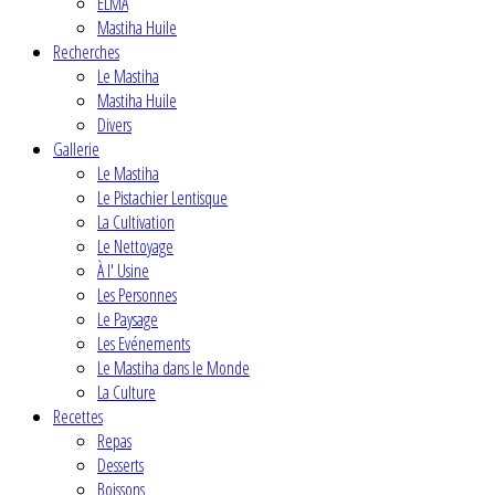
ELMA
Mastiha Huile
Recherches
Le Mastiha
Mastiha Huile
Divers
Gallerie
Le Mastiha
Le Pistachier Lentisque
La Cultivation
Le Nettoyage
À l' Usine
Les Personnes
Le Paysage
Les Evénements
Le Mastiha dans le Monde
La Culture
Recettes
Repas
Desserts
Boissons