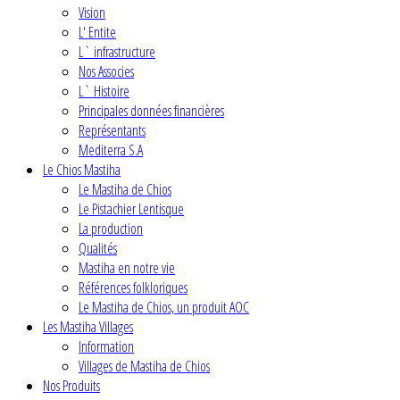
Vision
L' Entite
L` infrastructure
Nos Associes
L` Histoire
Principales données financières
Représentants
Mediterra S.A
Le Chios Mastiha
Le Mastiha de Chios
Le Pistachier Lentisque
La production
Qualités
Mastiha en notre vie
Références folkloriques
Le Mastiha de Chios, un produit AOC
Les Mastiha Villages
Information
Villages de Mastiha de Chios
Nos Produits