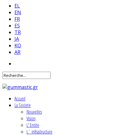
EL
EN
FR
ES
TR
JA
KO
AR
Accueil
La Societe
Nouvelles
Vision
L' Entite
L` infrastructure