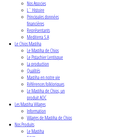
Nos Associes
L` Histoire
Principales données
financières
Représentants
Mediterra S.A
Le Chios Mastiha
Le Mastiha de Chios
Le Pistachier Lentisque
La production
Qualités
Mastiha en notre vie
Références folkloriques
Le Mastiha de Chios, un
produit AOC
Les Mastiha Villages
Information
Villages de Mastiha de Chios
Nos Produits
Le Mastiha