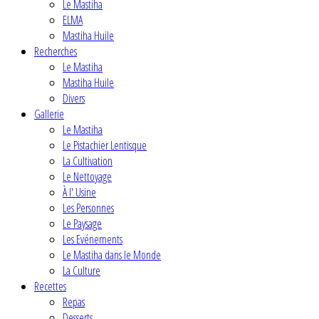
Le Mastiha
ELMA
Mastiha Huile
Recherches
Le Mastiha
Mastiha Huile
Divers
Gallerie
Le Mastiha
Le Pistachier Lentisque
La Cultivation
Le Nettoyage
À l' Usine
Les Personnes
Le Paysage
Les Evénements
Le Mastiha dans le Monde
La Culture
Recettes
Repas
Desserts