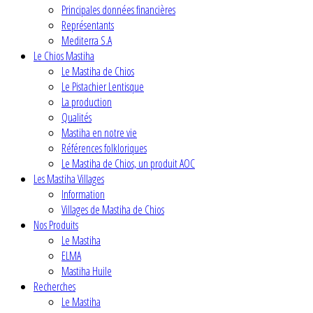
Principales données financières
Représentants
Mediterra S.A
Le Chios Mastiha
Le Mastiha de Chios
Le Pistachier Lentisque
La production
Qualités
Mastiha en notre vie
Références folkloriques
Le Mastiha de Chios, un produit AOC
Les Mastiha Villages
Information
Villages de Mastiha de Chios
Nos Produits
Le Mastiha
ELMA
Mastiha Huile
Recherches
Le Mastiha