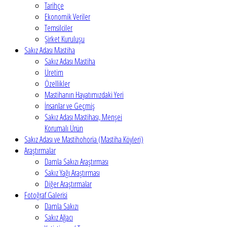
Tarihçe
Ekonomik Veriler
Temsilciler
Şirket Kuruluşu
Sakız Adası Mastiha
Sakız Adası Mastiha
Üretim
Özellikler
Mastihanın Hayatımızdaki Yeri
İnsanlar ve Geçmiş
Sakız Adası Mastihası, Menşei
Korumalı Ürün
Sakız Adası ve Mastihohoria (Mastiha Köyleri)
Araştırmalar
Damla Sakızı Araştırması
Sakız Yağı Araştırması
Diğer Araştırmalar
Fotoğraf Galerisi
Damla Sakızı
Sakız Ağacı