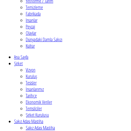
Yetiştirme / Tarım
Temizleme
Fabrikada
Insanlar
Peyzaj
Olaylar
Dünyadaki Damla Sakızı
Kültür
Ana Sayfa
Şirket
Vizyon
Kuruluş
Tesisler
İnsanlarımız
Tarihçe
Ekonomik Veriler
Temsilciler
Şirket Kuruluşu
Sakız Adası Mastiha
Sakız Adası Mastiha