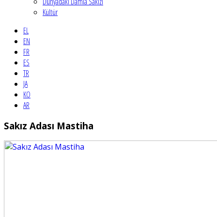
Dünyadaki Damla Sakızı
Kültür
EL
EN
FR
ES
TR
JA
KO
AR
Sakız Adası Mastiha