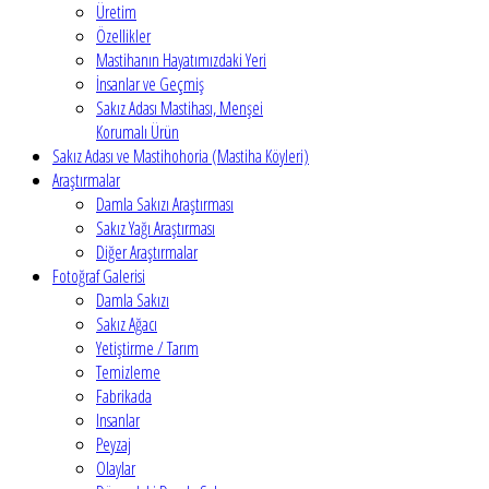
Üretim
Özellikler
Mastihanın Hayatımızdaki Yeri
İnsanlar ve Geçmiş
Sakız Adası Mastihası, Menşei
Korumalı Ürün
Sakız Adası ve Mastihohoria (Mastiha Köyleri)
Araştırmalar
Damla Sakızı Araştırması
Sakız Yağı Araştırması
Diğer Araştırmalar
Fotoğraf Galerisi
Damla Sakızı
Sakız Ağacı
Yetiştirme / Tarım
Temizleme
Fabrikada
Insanlar
Peyzaj
Olaylar