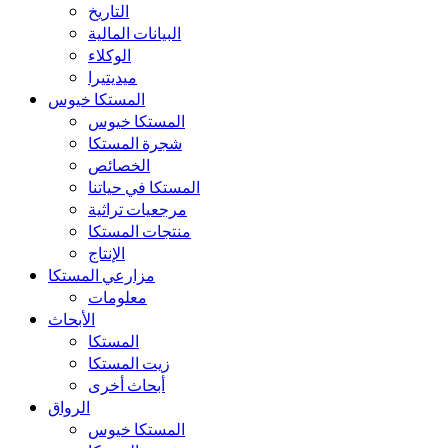
التاريخ
البيانات المالية
الوكلاء
ميديتيرا
المستكا خيوس
المستكا خيوس
شجرة المستكا
الخصائص
المستكا في حياتنا
مرجعيات تراثية
منتجات المستكا
الإنتاج
مزارعي المستكا
معلومات
الأبحاث
المستكا
زيت المستكا
أبحاث أخرى
الرواق
المستكا خيوس