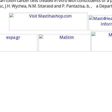
n colon cancer cells treated in vitro with constituents of a p
asc, J.H. Wychea, N.M. Sitarasd and P. Pantazisa, b, , a Depa