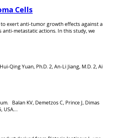
oma Cells
 to exert anti-tumor growth effects against a
nti-metastatic actions. In this study, we
i-Qing Yuan, Ph.D. 2, An-Li Jiang, M.D. 2, Ai
 gum. Balan KV, Demetzos C, Prince J, Dimas
6, USA.…