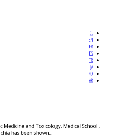
EL
EN
FR
ES
TR
JA
KO
AR
c Medicine and Toxicology, Medical School ,
on chia has been shown…