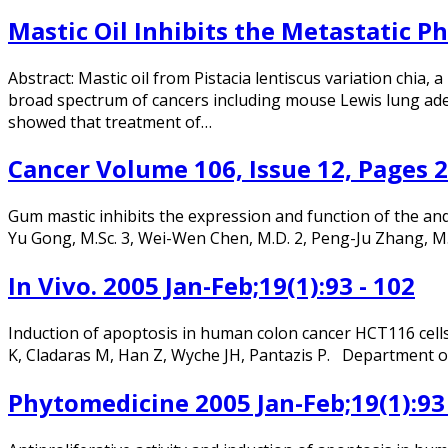
Mastic Oil Inhibits the Metastatic
Abstract: Mastic oil from Pistacia lentiscus variation chia
broad spectrum of cancers including mouse Lewis lung aden
showed that treatment of…
Cancer Volume 106, Issue 12, Pages 2
Gum mastic inhibits the expression and function of the andr
Yu Gong, M.Sc. 3, Wei-Wen Chen, M.D. 2, Peng-Ju Zhang, M.D.
In Vivo. 2005 Jan-Feb;19(1):93 - 102
Induction of apoptosis in human colon cancer HCT116 cells
K, Cladaras M, Han Z, Wyche JH, Pantazis P. Department of
Phytomedicine 2005 Jan-Feb;19(1):93 