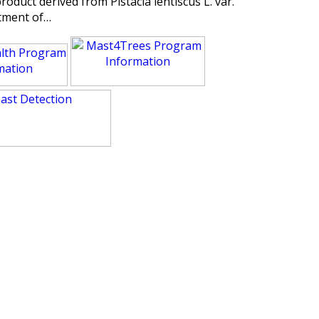
roduct derived from Pistacia lentiscus L. var.
rtment of…