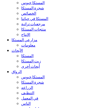
المستكا خيوس
شجرة المستكا
الخصائص
المستكا في حياتنا
مرجعيات تراثية
منتجات المستكا
الإنتاج
مزارعي المستكا
معلومات
الأبحاث
المستكا
زيت المستكا
أبحاث أخرى
الرواق
المستكا خيوس
شجرة المستكا
الزراعه
التنظيف
في المعمل
الناس