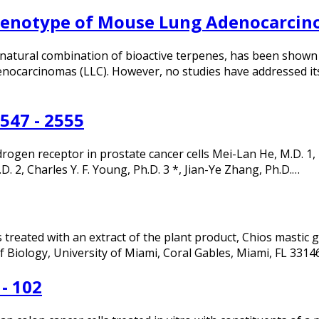
 Phenotype of Mouse Lung Adenocarcin
, a natural combination of bioactive terpenes, has been shown
ocarcinomas (LLC). However, no studies have addressed its a
547 - 2555
ogen receptor in prostate cancer cells Mei-Lan He, M.D. 1, Hu
 2, Charles Y. F. Young, Ph.D. 3 *, Jian-Ye Zhang, Ph.D.…
 treated with an extract of the plant product, Chios mastic
 Biology, University of Miami, Coral Gables, Miami, FL 3314
- 102