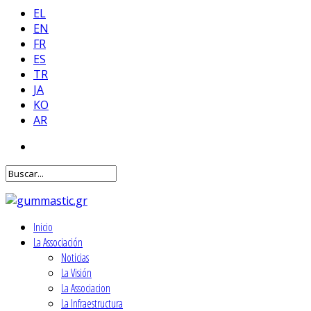
EL
EN
FR
ES
TR
JA
KO
AR
Inicio
La Associación
Noticias
La Visión
La Associacion
La Infraestructura