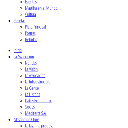
Eventos
Mastiha en el Mundo
Cultura
Recetas
Plato Principal
Postres
Βebidas
Inicio
La Associación
Noticias
La Visión
La Associacion
La Infraestructura
La Gente
La Historia
Datos Económicos
Socios
Mediterra S.A.
Mastiha de Chios
La lágrima preciosa