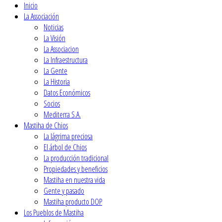
Inicio
La Associación
Noticias
La Visión
La Associacion
La Infraestructura
La Gente
La Historia
Datos Económicos
Socios
Mediterra S.A.
Mastiha de Chios
La lágrima preciosa
El árbol de Chios
La producción tradicional
Propiedades y beneficios
Mastiha en nuestra vida
Gente y pasado
Mastiha producto DOP
Los Pueblos de Mastiha