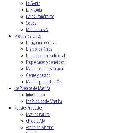
La Gente
La Historia
Datos Económicos
Socios
Mediterra S.A.
Mastiha de Chios
La lágrima preciosa
El árbol de Chios
La producción tradicional
Propiedades y beneficios
Mastiha en nuestra vida
Gente y pasado
Mastiha producto DOP
Los Pueblos de Mastiha
Ιnformación
Los Pueblos de Mastiha
Nuestos Productos
Mastiha natural
Chicle ELMA
Aceite de Mastiha