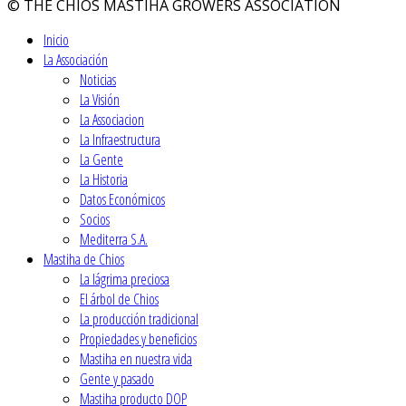
© THE CHIOS MASTIHA GROWERS ASSOCIATION
Inicio
La Associación
Noticias
La Visión
La Associacion
La Infraestructura
La Gente
La Historia
Datos Económicos
Socios
Mediterra S.A.
Mastiha de Chios
La lágrima preciosa
El árbol de Chios
La producción tradicional
Propiedades y beneficios
Mastiha en nuestra vida
Gente y pasado
Mastiha producto DOP