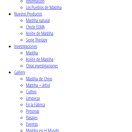
Ιnformación
Los Pueblos de Mastiha
Nuestos Productos
Mastiha natural
Chicle ELMA
Aceite de Mastiha
Serie Therapy
Investigaciones
Mastiha
Aceite de Mastiha
Οtras investigaciones
Gallery
Mastiha de Chios
Mastiha – árbol
Cultivo
Limpieza
En la Fábrica
Personas
Paisajes
Eventos
Mastiha en el Mundo