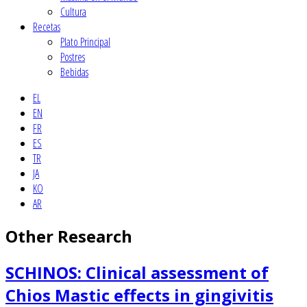
Cultura
Recetas
Plato Principal
Postres
Βebidas
EL
EN
FR
ES
TR
JA
KO
AR
Other Research
SCHINOS: Clinical assessment of
Chios Mastic effects in gingivitis