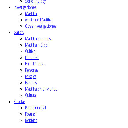
Serie Therapy
Investigaciones
Mastiha
Aceite de Mastiha
Οtras investigaciones
Gallery
Mastiha de Chios
Mastiha – árbol
Cultivo
Limpieza
En la Fábrica
Personas
Paisajes
Eventos
Mastiha en el Mundo
Cultura
Recetas
Plato Principal
Postres
Βebidas