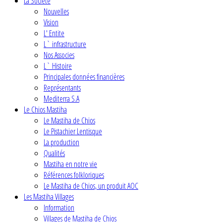
La Societe
Nouvelles
Vision
L' Entite
L` infrastructure
Nos Associes
L` Histoire
Principales données financières
Représentants
Mediterra S.A
Le Chios Mastiha
Le Mastiha de Chios
Le Pistachier Lentisque
La production
Qualités
Mastiha en notre vie
Références folkloriques
Le Mastiha de Chios, un produit AOC
Les Mastiha Villages
Information
Villages de Mastiha de Chios