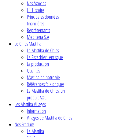
Nos Associes
L` Histoire
Principales données
financières
Représentants
Mediterra S.A
Le Chios Mastiha
Le Mastiha de Chios
Le Pistachier Lentisque
La production
Qualités
Mastiha en notre vie
Références folkloriques
Le Mastiha de Chios, un
produit AOC
Les Mastiha Villages
Information
Villages de Mastiha de Chios
Nos Produits
Le Mastiha