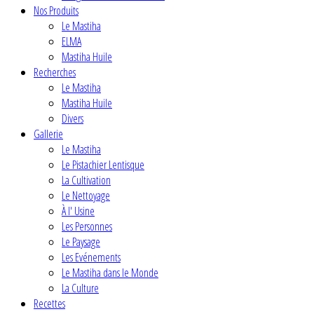
Nos Produits
Le Mastiha
ELMA
Mastiha Huile
Recherches
Le Mastiha
Mastiha Huile
Divers
Gallerie
Le Mastiha
Le Pistachier Lentisque
La Cultivation
Le Nettoyage
À l' Usine
Les Personnes
Le Paysage
Les Evénements
Le Mastiha dans le Monde
La Culture
Recettes