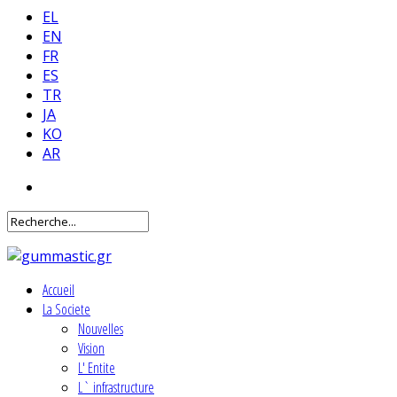
EL
EN
FR
ES
TR
JA
KO
AR
Accueil
La Societe
Nouvelles
Vision
L' Entite
L` infrastructure