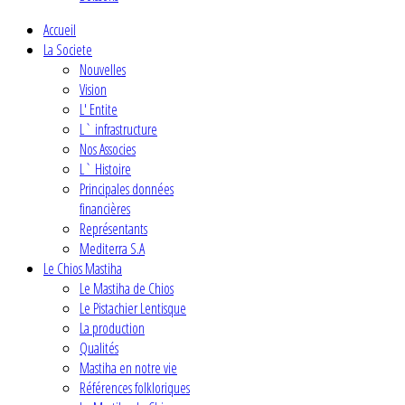
Accueil
La Societe
Nouvelles
Vision
L' Entite
L` infrastructure
Nos Associes
L` Histoire
Principales données
financières
Représentants
Mediterra S.A
Le Chios Mastiha
Le Mastiha de Chios
Le Pistachier Lentisque
La production
Qualités
Mastiha en notre vie
Références folkloriques