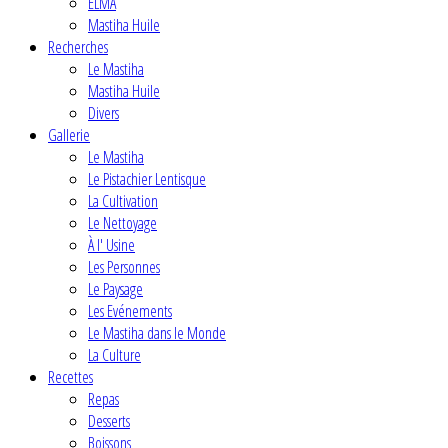
ELMA
Mastiha Huile
Recherches
Le Mastiha
Mastiha Huile
Divers
Gallerie
Le Mastiha
Le Pistachier Lentisque
La Cultivation
Le Nettoyage
À l' Usine
Les Personnes
Le Paysage
Les Evénements
Le Mastiha dans le Monde
La Culture
Recettes
Repas
Desserts
Boissons