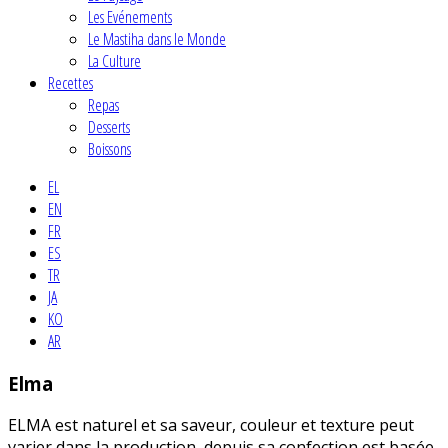
Les Evénements
Le Mastiha dans le Monde
La Culture
Recettes
Repas
Desserts
Boissons
EL
EN
FR
ES
TR
JA
KO
AR
Elma
ELMA est naturel et sa saveur, couleur et texture peut
varier dans la production, depuis sa confection est basée