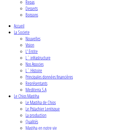
Repas
Desserts
Boissons
Accueil
La Societe
Nouvelles
Vision
L' Entite
L` infrastructure
Nos Associes
L` Histoire
Principales données financières
Représentants
Mediterra S.A
Le Chios Mastiha
Le Mastiha de Chios
Le Pistachier Lentisque
La production
Qualités
Mastiha en notre vie