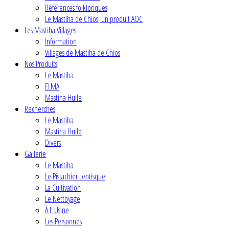
Références folkloriques
Le Mastiha de Chios, un produit AOC
Les Mastiha Villages
Information
Villages de Mastiha de Chios
Nos Produits
Le Mastiha
ELMA
Mastiha Huile
Recherches
Le Mastiha
Mastiha Huile
Divers
Gallerie
Le Mastiha
Le Pistachier Lentisque
La Cultivation
Le Nettoyage
À l' Usine
Les Personnes