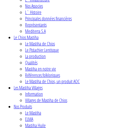
Nos Associes
L` Histoire
Principales données financières
Représentants
Mediterra S.A
Le Chios Mastiha
Le Mastiha de Chios
Le Pistachier Lentisque
La production
Qualités
Mastiha en notre vie
Références folkloriques
Le Mastiha de Chios, un produit AOC
Les Mastiha Villages
Information
Villages de Mastiha de Chios
Nos Produits
Le Mastiha
ELMA
Mastiha Huile