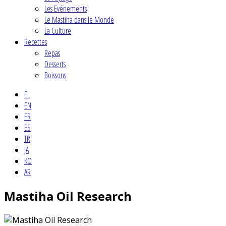
Les Evénements
Le Mastiha dans le Monde
La Culture
Recettes
Repas
Desserts
Boissons
EL
EN
FR
ES
TR
JA
KO
AR
Mastiha Oil Research