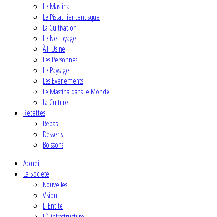
Le Mastiha
Le Pistachier Lentisque
La Cultivation
Le Nettoyage
À l' Usine
Les Personnes
Le Paysage
Les Evénements
Le Mastiha dans le Monde
La Culture
Recettes
Repas
Desserts
Boissons
Accueil
La Societe
Nouvelles
Vision
L' Entite
L` infrastructure