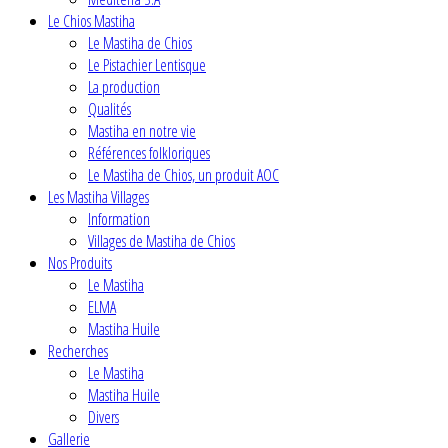
Le Chios Mastiha
Le Mastiha de Chios
Le Pistachier Lentisque
La production
Qualités
Mastiha en notre vie
Références folkloriques
Le Mastiha de Chios, un produit AOC
Les Mastiha Villages
Information
Villages de Mastiha de Chios
Nos Produits
Le Mastiha
ELMA
Mastiha Huile
Recherches
Le Mastiha
Mastiha Huile
Divers
Gallerie