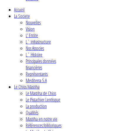
Accueil
La Societe
Nouvelles
Vision
L' Entite
L` infrastructure
Nos Associes
L` Histoire
Principales données
financières
Représentants
Mediterra S.A
Le Chios Mastiha
Le Mastiha de Chios
Le Pistachier Lentisque
La production
Qualités
Mastiha en notre vie
Références folkloriques