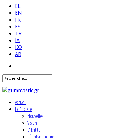
EL
EN
FR
ES
TR
JA
KO
AR
Accueil
La Societe
Nouvelles
Vision
L' Entite
L` infrastructure