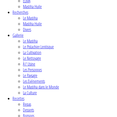
ELMA
Mastiha Huile
Recherches
Le Mastiha
Mastiha Huile
Divers
Gallerie
Le Mastiha
Le Pistachier Lentisque
La Cultivation
Le Nettoyage
À l' Usine
Les Personnes
Le Paysage
Les Evénements
Le Mastiha dans le Monde
La Culture
Recettes
Repas
Desserts
Boissons