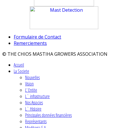
Formulaire de Contact
Remerciements
© THE CHIOS MASTIHA GROWERS ASSOCIATION
Accueil
La Societe
Nouvelles
Vision
L' Entite
L` infrastructure
Nos Associes
L` Histoire
Principales données financières
Représentants
Mediterra S.A