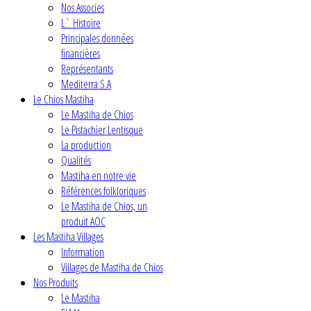
Nos Associes
L` Histoire
Principales données
financières
Représentants
Mediterra S.A
Le Chios Mastiha
Le Mastiha de Chios
Le Pistachier Lentisque
La production
Qualités
Mastiha en notre vie
Références folkloriques
Le Mastiha de Chios, un
produit AOC
Les Mastiha Villages
Information
Villages de Mastiha de Chios
Nos Produits
Le Mastiha