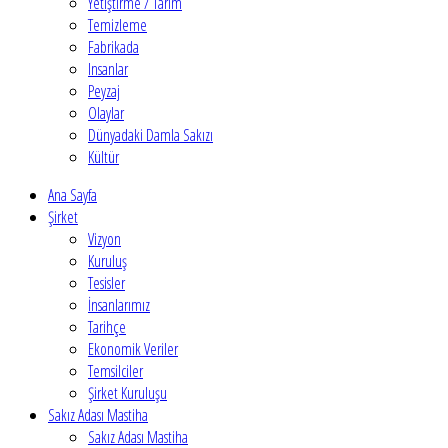
Yetiştirme / Tarım
Temizleme
Fabrikada
Insanlar
Peyzaj
Olaylar
Dünyadaki Damla Sakızı
Kültür
Ana Sayfa
Şirket
Vizyon
Kuruluş
Tesisler
İnsanlarımız
Tarihçe
Ekonomik Veriler
Temsilciler
Şirket Kuruluşu
Sakız Adası Mastiha
Sakız Adası Mastiha