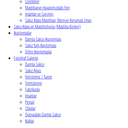
Özellikler
Mastihanın Hayatımızdaki Yeri
İnsanlar ve Geçmiş
Sakız Adası Mastihası, Menşei Korumalı Ürün
Sakız Adası ve Mastihohoria (Mastiha Köyleri)
Araştırmalar
Damla Sakızı Araştırması
Sakız Yağı Araştırması
Diğer Araştırmalar
Fotoğraf Galerisi
Damla Sakızı
Sakız Ağacı
Yetiştirme / Tarım
Temizleme
Fabrikada
Insanlar
Peyzaj
Olaylar
Dünyadaki Damla Sakızı
Kültür