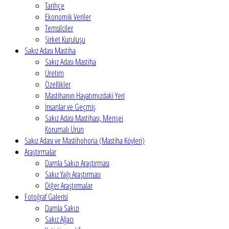
Tarihçe
Ekonomik Veriler
Temsilciler
Şirket Kuruluşu
Sakız Adası Mastiha
Sakız Adası Mastiha
Üretim
Özellikler
Mastihanın Hayatımızdaki Yeri
İnsanlar ve Geçmiş
Sakız Adası Mastihası, Menşei
Korumalı Ürün
Sakız Adası ve Mastihohoria (Mastiha Köyleri)
Araştırmalar
Damla Sakızı Araştırması
Sakız Yağı Araştırması
Diğer Araştırmalar
Fotoğraf Galerisi
Damla Sakızı
Sakız Ağacı