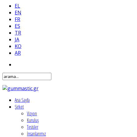
EL
EN
FR
ES
TR
JA
KO
AR
Ana Sayfa
Şirket
Vizyon
Kuruluş
Tesisler
İnsanlarımız