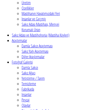
Üretim
Özellikler
Mastihanın Hayatımızdaki Yeri
İnsanlar ve Geçmiş
Sakız Adası Mastihası, Menşei
Korumalı Ürün
Sakız Adası ve Mastihohoria (Mastiha Köyleri)
Araştırmalar
Damla Sakızı Araştırması
Sakız Yağı Araştırması
Diğer Araştırmalar
Fotoğraf Galerisi
Damla Sakızı
Sakız Ağacı
Yetiştirme / Tarım
Temizleme
Fabrikada
Insanlar
Peyzaj
Olaylar