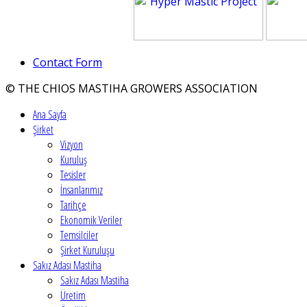
Contact Form
© THE CHIOS MASTIHA GROWERS ASSOCIATION
Ana Sayfa
Şirket
Vizyon
Kuruluş
Tesisler
İnsanlarımız
Tarihçe
Ekonomik Veriler
Temsilciler
Şirket Kuruluşu
Sakız Adası Mastiha
Sakız Adası Mastiha
Üretim