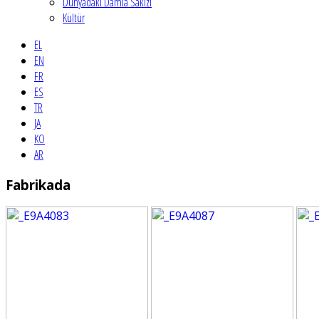
Dünyadaki Damla Sakızı
Kültür
EL
EN
FR
ES
TR
JA
KO
AR
Fabrikada