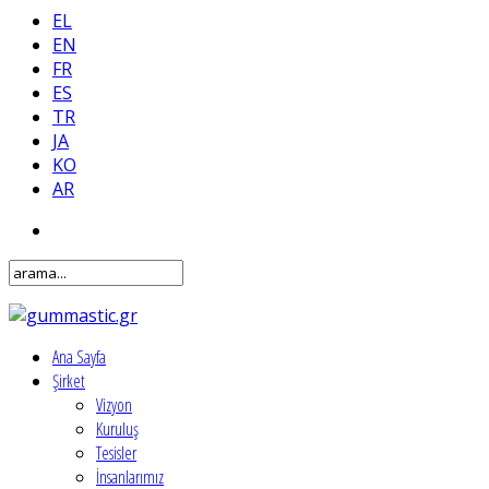
EL
EN
FR
ES
TR
JA
KO
AR
Ana Sayfa
Şirket
Vizyon
Kuruluş
Tesisler
İnsanlarımız