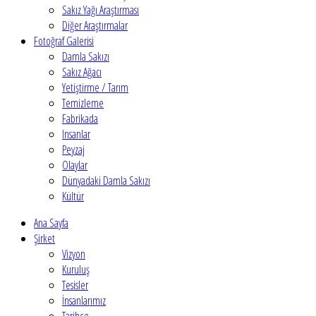
Sakız Yağı Araştırması
Diğer Araştırmalar
Fotoğraf Galerisi
Damla Sakızı
Sakız Ağacı
Yetiştirme / Tarım
Temizleme
Fabrikada
Insanlar
Peyzaj
Olaylar
Dünyadaki Damla Sakızı
Kültür
Ana Sayfa
Şirket
Vizyon
Kuruluş
Tesisler
İnsanlarımız