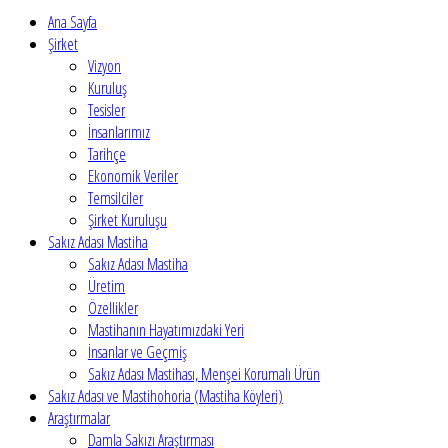
Ana Sayfa
Şirket
Vizyon
Kuruluş
Tesisler
İnsanlarımız
Tarihçe
Ekonomik Veriler
Temsilciler
Şirket Kuruluşu
Sakız Adası Mastiha
Sakız Adası Mastiha
Üretim
Özellikler
Mastihanın Hayatımızdaki Yeri
İnsanlar ve Geçmiş
Sakız Adası Mastihası, Menşei Korumalı Ürün
Sakız Adası ve Mastihohoria (Mastiha Köyleri)
Araştırmalar
Damla Sakızı Araştırması