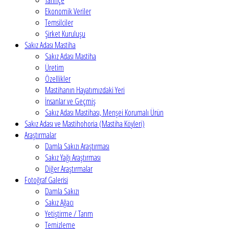
Tarihçe
Ekonomik Veriler
Temsilciler
Şirket Kuruluşu
Sakız Adası Mastiha
Sakız Adası Mastiha
Üretim
Özellikler
Mastihanın Hayatımızdaki Yeri
İnsanlar ve Geçmiş
Sakız Adası Mastihası, Menşei Korumalı Ürün
Sakız Adası ve Mastihohoria (Mastiha Köyleri)
Araştırmalar
Damla Sakızı Araştırması
Sakız Yağı Araştırması
Diğer Araştırmalar
Fotoğraf Galerisi
Damla Sakızı
Sakız Ağacı
Yetiştirme / Tarım
Temizleme