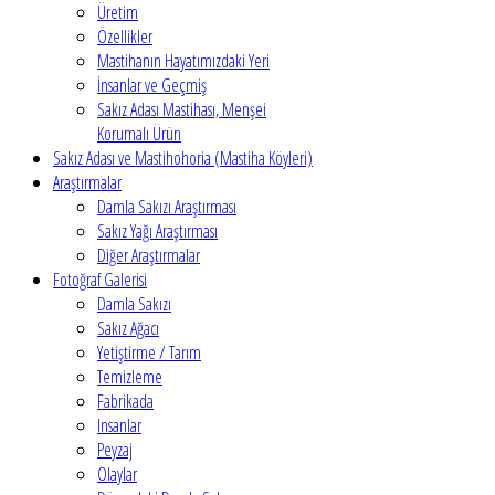
Üretim
Özellikler
Mastihanın Hayatımızdaki Yeri
İnsanlar ve Geçmiş
Sakız Adası Mastihası, Menşei
Korumalı Ürün
Sakız Adası ve Mastihohoria (Mastiha Köyleri)
Araştırmalar
Damla Sakızı Araştırması
Sakız Yağı Araştırması
Diğer Araştırmalar
Fotoğraf Galerisi
Damla Sakızı
Sakız Ağacı
Yetiştirme / Tarım
Temizleme
Fabrikada
Insanlar
Peyzaj
Olaylar