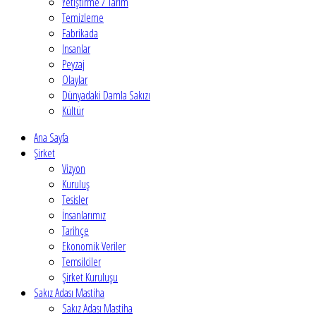
Yetiştirme / Tarım
Temizleme
Fabrikada
Insanlar
Peyzaj
Olaylar
Dünyadaki Damla Sakızı
Kültür
Ana Sayfa
Şirket
Vizyon
Kuruluş
Tesisler
İnsanlarımız
Tarihçe
Ekonomik Veriler
Temsilciler
Şirket Kuruluşu
Sakız Adası Mastiha
Sakız Adası Mastiha