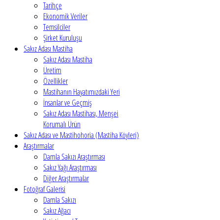
Tarihçe
Ekonomik Veriler
Temsilciler
Şirket Kuruluşu
Sakız Adası Mastiha
Sakız Adası Mastiha
Üretim
Özellikler
Mastihanın Hayatımızdaki Yeri
İnsanlar ve Geçmiş
Sakız Adası Mastihası, Menşei
Korumalı Ürün
Sakız Adası ve Mastihohoria (Mastiha Köyleri)
Araştırmalar
Damla Sakızı Araştırması
Sakız Yağı Araştırması
Diğer Araştırmalar
Fotoğraf Galerisi
Damla Sakızı
Sakız Ağacı