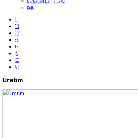
Dünyadaki Damla Sakızı
Kültür
EL
EN
FR
ES
TR
JA
KO
AR
Üretim