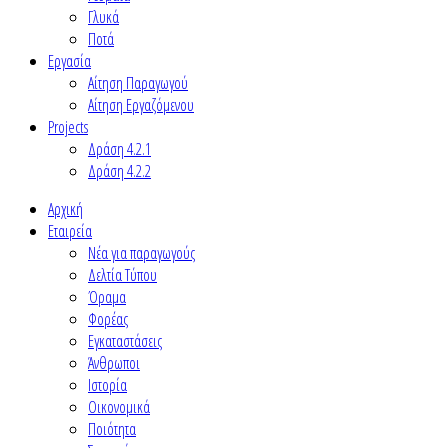
Γλυκά
Ποτά
Εργασία
Αίτηση Παραγωγού
Αίτηση Εργαζόμενου
Projects
Δράση 4.2.1
Δράση 4.2.2
Αρχική
Εταιρεία
Νέα για παραγωγούς
Δελτία Τύπου
Όραμα
Φορέας
Εγκαταστάσεις
Άνθρωποι
Ιστορία
Οικονομικά
Ποιότητα