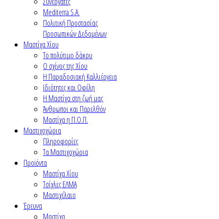
Συνεργάτες
Mediterra S.A.
Πολιτική Προστασίας
Προσωπικών Δεδομένων
Μαστίχα Χίου
Το πολύτιμο δάκρυ
Ο σχίνος της Χίου
Η Παραδοσιακή Καλλιέργεια
Ιδιότητες και Οφέλη
Η Μαστίχα στη ζωή μας
Άνθρωποι και Παρελθόν
Μαστίχα η Π.Ο.Π.
Μαστιχοχώρια
Πληροφορίες
Τα Μαστιχοχώρια
Προϊόντα
Μαστίχα Χίου
Τσίχλες ΕΛΜΑ
Μαστιχέλαιο
Έρευνα
Μαστίχα