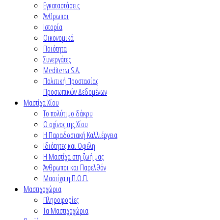
Εγκαταστάσεις
Άνθρωποι
Ιστορία
Οικονομικά
Ποιότητα
Συνεργάτες
Mediterra S.A.
Πολιτική Προστασίας
Προσωπικών Δεδομένων
Μαστίχα Χίου
Το πολύτιμο δάκρυ
Ο σχίνος της Χίου
Η Παραδοσιακή Καλλιέργεια
Ιδιότητες και Οφέλη
Η Μαστίχα στη ζωή μας
Άνθρωποι και Παρελθόν
Μαστίχα η Π.Ο.Π.
Μαστιχοχώρια
Πληροφορίες
Τα Μαστιχοχώρια