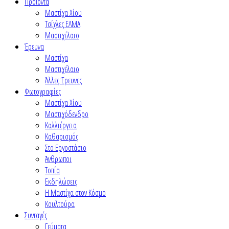
Προϊόντα
Μαστίχα Χίου
Τσίχλες ΕΛΜΑ
Μαστιχέλαιο
Έρευνα
Μαστίχα
Μαστιχέλαιο
Άλλες Έρευνες
Φωτογραφίες
Μαστίχα Χίου
Μαστιχόδενδρο
Καλλιέργεια
Καθαρισμός
Στο Εργοστάσιο
Άνθρωποι
Τοπία
Εκδηλώσεις
Η Μαστίχα στον Κόσμο
Κουλτούρα
Συνταγές
Γεύματα