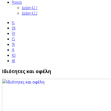
Projects
Δράση 4.2.1
Δράση 4.2.2
EL
EN
FR
ES
TR
JA
KO
AR
Ιδιότητες και οφέλη