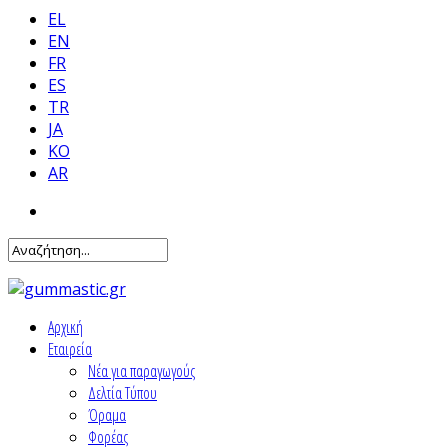
EL
EN
FR
ES
TR
JA
KO
AR
Αρχική
Εταιρεία
Νέα για παραγωγούς
Δελτία Τύπου
Όραμα
Φορέας