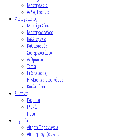
Μαστιχέλαιο
Άλλες Έρευνες
Φωτογραφίες
Μαστίχα Χίου
Μαστιχόδενδρο
Καλλιέργεια
Καθαρισμός
Στο Εργοστάσιο
Άνθρωποι
Τοπία
Εκδηλώσεις
Η Μαστίχα στον Κόσμο
Κουλτούρα
Συνταγές
Γεύματα
Γλυκά
Ποτά
Εργασία
Αίτηση Παραγωγού
Αίτηση Εργαζόμενου