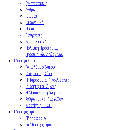
Εγκαταστάσεις
Άνθρωποι
Ιστορία
Οικονομικά
Ποιότητα
Συνεργάτες
Mediterra S.A.
Πολιτική Προστασίας
Προσωπικών Δεδομένων
Μαστίχα Χίου
Το πολύτιμο δάκρυ
Ο σχίνος της Χίου
Η Παραδοσιακή Καλλιέργεια
Ιδιότητες και Οφέλη
Η Μαστίχα στη ζωή μας
Άνθρωποι και Παρελθόν
Μαστίχα η Π.Ο.Π.
Μαστιχοχώρια
Πληροφορίες
Τα Μαστιχοχώρια