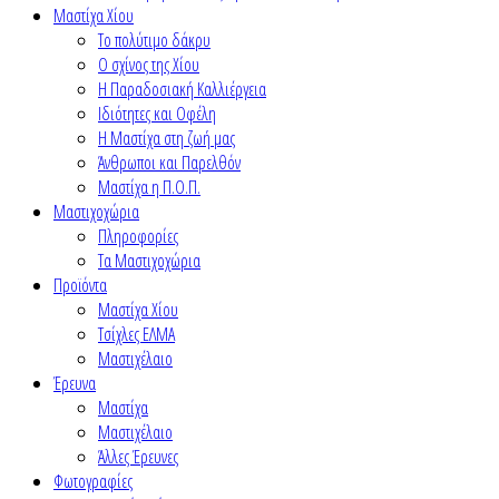
Μαστίχα Χίου
Το πολύτιμο δάκρυ
Ο σχίνος της Χίου
Η Παραδοσιακή Καλλιέργεια
Ιδιότητες και Οφέλη
Η Μαστίχα στη ζωή μας
Άνθρωποι και Παρελθόν
Μαστίχα η Π.Ο.Π.
Μαστιχοχώρια
Πληροφορίες
Τα Μαστιχοχώρια
Προϊόντα
Μαστίχα Χίου
Τσίχλες ΕΛΜΑ
Μαστιχέλαιο
Έρευνα
Μαστίχα
Μαστιχέλαιο
Άλλες Έρευνες
Φωτογραφίες