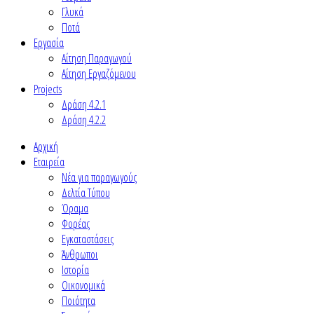
Γλυκά
Ποτά
Εργασία
Αίτηση Παραγωγού
Αίτηση Εργαζόμενου
Projects
Δράση 4.2.1
Δράση 4.2.2
Αρχική
Εταιρεία
Νέα για παραγωγούς
Δελτία Τύπου
Όραμα
Φορέας
Εγκαταστάσεις
Άνθρωποι
Ιστορία
Οικονομικά
Ποιότητα