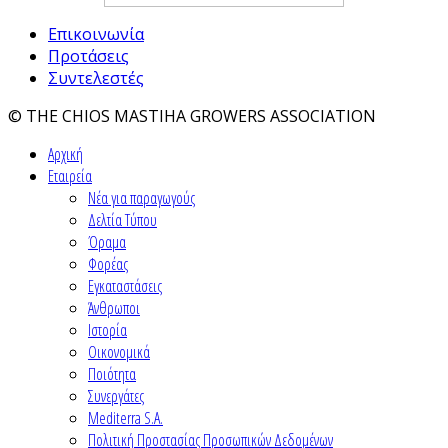
Επικοινωνία
Προτάσεις
Συντελεστές
© THE CHIOS MASTIHA GROWERS ASSOCIATION
Αρχική
Εταιρεία
Νέα για παραγωγούς
Δελτία Τύπου
Όραμα
Φορέας
Εγκαταστάσεις
Άνθρωποι
Ιστορία
Οικονομικά
Ποιότητα
Συνεργάτες
Mediterra S.A.
Πολιτική Προστασίας Προσωπικών Δεδομένων