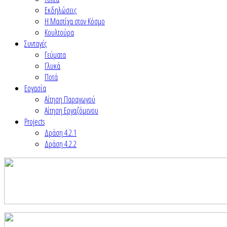
Εκδηλώσεις
Η Μαστίχα στον Κόσμο
Κουλτούρα
Συνταγές
Γεύματα
Γλυκά
Ποτά
Εργασία
Αίτηση Παραγωγού
Αίτηση Εργαζόμενου
Projects
Δράση 4.2.1
Δράση 4.2.2