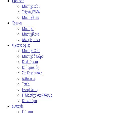
Προϊόντα
Μαστίχα Χίου
Τσίχλες ΕΛΜΑ
Μαστιχέλαιο
Έρευνα
Μαστίχα
Μαστιχέλαιο
Άλλες Έρευνες
Φωτογραφίες
Μαστίχα Χίου
Μαστιχόδενδρο
Καλλιέργεια
Καθαρισμός
Στο Εργοστάσιο
Άνθρωποι
Τοπία
Εκδηλώσεις
Η Μαστίχα στον Κόσμο
Κουλτούρα
Συνταγές
Γεύματα