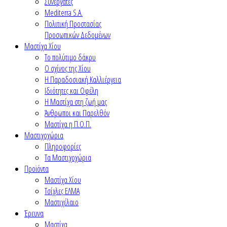
Συνεργάτες
Mediterra S.A.
Πολιτική Προστασίας
Προσωπικών Δεδομένων
Μαστίχα Χίου
Το πολύτιμο δάκρυ
Ο σχίνος της Χίου
Η Παραδοσιακή Καλλιέργεια
Ιδιότητες και Οφέλη
Η Μαστίχα στη ζωή μας
Άνθρωποι και Παρελθόν
Μαστίχα η Π.Ο.Π.
Μαστιχοχώρια
Πληροφορίες
Τα Μαστιχοχώρια
Προϊόντα
Μαστίχα Χίου
Τσίχλες ΕΛΜΑ
Μαστιχέλαιο
Έρευνα
Μαστίχα