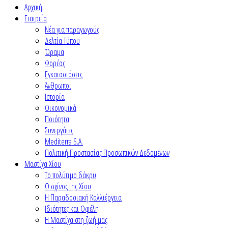
Αρχική
Εταιρεία
Νέα για παραγωγούς
Δελτία Τύπου
Όραμα
Φορέας
Εγκαταστάσεις
Άνθρωποι
Ιστορία
Οικονομικά
Ποιότητα
Συνεργάτες
Mediterra S.A.
Πολιτική Προστασίας Προσωπικών Δεδομένων
Μαστίχα Χίου
Το πολύτιμο δάκρυ
Ο σχίνος της Χίου
Η Παραδοσιακή Καλλιέργεια
Ιδιότητες και Οφέλη
Η Μαστίχα στη ζωή μας