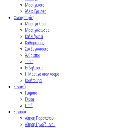
Μαστιχέλαιο
Άλλες Έρευνες
Φωτογραφίες
Μαστίχα Χίου
Μαστιχόδενδρο
Καλλιέργεια
Καθαρισμός
Στο Εργοστάσιο
Άνθρωποι
Τοπία
Εκδηλώσεις
Η Μαστίχα στον Κόσμο
Κουλτούρα
Συνταγές
Γεύματα
Γλυκά
Ποτά
Εργασία
Αίτηση Παραγωγού
Αίτηση Εργαζόμενου