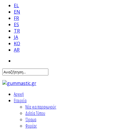
EL
EN
FR
ES
TR
JA
KO
AR
Αρχική
Εταιρεία
Νέα για παραγωγούς
Δελτία Τύπου
Όραμα
Φορέας