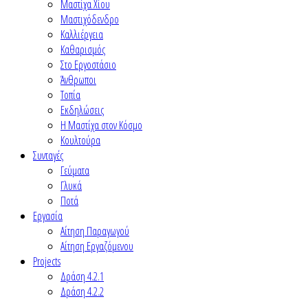
Μαστίχα Χίου
Μαστιχόδενδρο
Καλλιέργεια
Καθαρισμός
Στο Εργοστάσιο
Άνθρωποι
Τοπία
Εκδηλώσεις
Η Μαστίχα στον Κόσμο
Κουλτούρα
Συνταγές
Γεύματα
Γλυκά
Ποτά
Εργασία
Αίτηση Παραγωγού
Αίτηση Εργαζόμενου
Projects
Δράση 4.2.1
Δράση 4.2.2