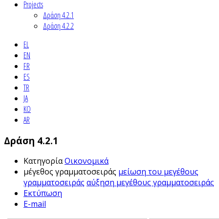
Projects
Δράση 4.2.1
Δράση 4.2.2
EL
EN
FR
ES
TR
JA
KO
AR
Δράση 4.2.1
Κατηγορία
Οικονομικά
μέγεθος γραμματοσειράς
μείωση του μεγέθους
γραμματοσειράς
αύξηση μεγέθους γραμματοσειράς
Εκτύπωση
E-mail