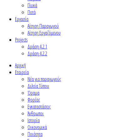
Γλυκά
Ποτά
Εργασία
Αίτηση Παραγωγού
Αίτηση Εργαζόμενου
Projects
Δράση 4.2.1
Δράση 4.2.2
Αρχική
Εταιρεία
Νέα για παραγωγούς
Δελτία Τύπου
Όραμα
Φορέας
Εγκαταστάσεις
Άνθρωποι
Ιστορία
Οικονομικά
Ποιότητα