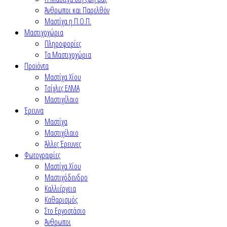
Άνθρωποι και Παρελθόν
Μαστίχα η Π.Ο.Π.
Μαστιχοχώρια
Πληροφορίες
Τα Μαστιχοχώρια
Προϊόντα
Μαστίχα Χίου
Τσίχλες ΕΛΜΑ
Μαστιχέλαιο
Έρευνα
Μαστίχα
Μαστιχέλαιο
Άλλες Έρευνες
Φωτογραφίες
Μαστίχα Χίου
Μαστιχόδενδρο
Καλλιέργεια
Καθαρισμός
Στο Εργοστάσιο
Άνθρωποι