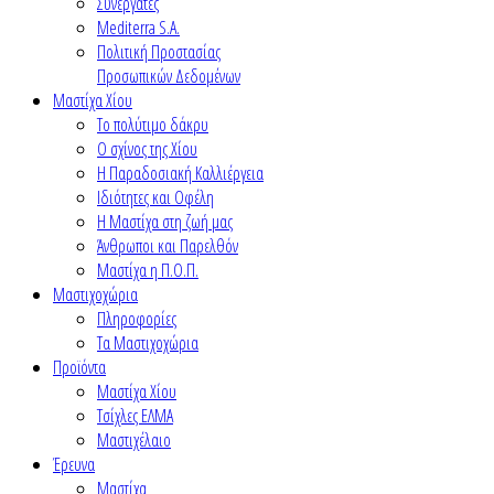
Συνεργάτες
Mediterra S.A.
Πολιτική Προστασίας
Προσωπικών Δεδομένων
Μαστίχα Χίου
Το πολύτιμο δάκρυ
Ο σχίνος της Χίου
Η Παραδοσιακή Καλλιέργεια
Ιδιότητες και Οφέλη
Η Μαστίχα στη ζωή μας
Άνθρωποι και Παρελθόν
Μαστίχα η Π.Ο.Π.
Μαστιχοχώρια
Πληροφορίες
Τα Μαστιχοχώρια
Προϊόντα
Μαστίχα Χίου
Τσίχλες ΕΛΜΑ
Μαστιχέλαιο
Έρευνα
Μαστίχα