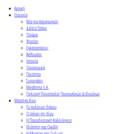
Αρχική
Εταιρεία
Νέα για παραγωγούς
Δελτία Τύπου
Όραμα
Φορέας
Εγκαταστάσεις
Άνθρωποι
Ιστορία
Οικονομικά
Ποιότητα
Συνεργάτες
Mediterra S.A.
Πολιτική Προστασίας Προσωπικών Δεδομένων
Μαστίχα Χίου
Το πολύτιμο δάκρυ
Ο σχίνος της Χίου
Η Παραδοσιακή Καλλιέργεια
Ιδιότητες και Οφέλη
Η Μαστίχα στη ζωή μας