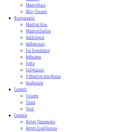
Μαστιχέλαιο
Άλλες Έρευνες
Φωτογραφίες
Μαστίχα Χίου
Μαστιχόδενδρο
Καλλιέργεια
Καθαρισμός
Στο Εργοστάσιο
Άνθρωποι
Τοπία
Εκδηλώσεις
Η Μαστίχα στον Κόσμο
Κουλτούρα
Συνταγές
Γεύματα
Γλυκά
Ποτά
Εργασία
Αίτηση Παραγωγού
Αίτηση Εργαζόμενου