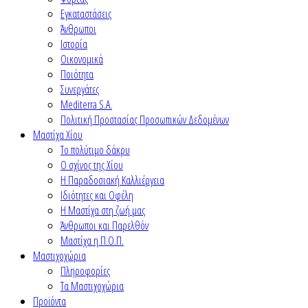
Εγκαταστάσεις
Άνθρωποι
Ιστορία
Οικονομικά
Ποιότητα
Συνεργάτες
Mediterra S.A.
Πολιτική Προστασίας Προσωπικών Δεδομένων
Μαστίχα Χίου
Το πολύτιμο δάκρυ
Ο σχίνος της Χίου
Η Παραδοσιακή Καλλιέργεια
Ιδιότητες και Οφέλη
Η Μαστίχα στη ζωή μας
Άνθρωποι και Παρελθόν
Μαστίχα η Π.Ο.Π.
Μαστιχοχώρια
Πληροφορίες
Τα Μαστιχοχώρια
Προϊόντα