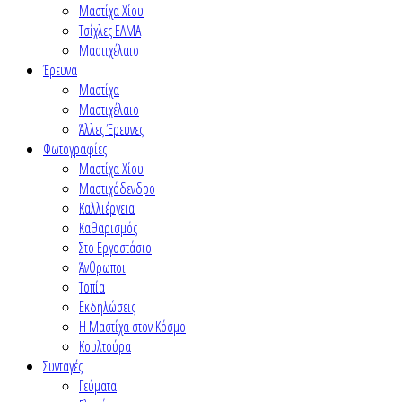
Μαστίχα Χίου
Τσίχλες ΕΛΜΑ
Μαστιχέλαιο
Έρευνα
Μαστίχα
Μαστιχέλαιο
Άλλες Έρευνες
Φωτογραφίες
Μαστίχα Χίου
Μαστιχόδενδρο
Καλλιέργεια
Καθαρισμός
Στο Εργοστάσιο
Άνθρωποι
Τοπία
Εκδηλώσεις
Η Μαστίχα στον Κόσμο
Κουλτούρα
Συνταγές
Γεύματα