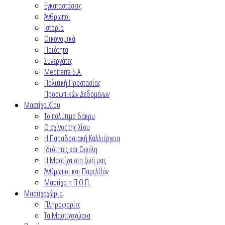
Εγκαταστάσεις
Άνθρωποι
Ιστορία
Οικονομικά
Ποιότητα
Συνεργάτες
Mediterra S.A.
Πολιτική Προστασίας
Προσωπικών Δεδομένων
Μαστίχα Χίου
Το πολύτιμο δάκρυ
Ο σχίνος της Χίου
Η Παραδοσιακή Καλλιέργεια
Ιδιότητες και Οφέλη
Η Μαστίχα στη ζωή μας
Άνθρωποι και Παρελθόν
Μαστίχα η Π.Ο.Π.
Μαστιχοχώρια
Πληροφορίες
Τα Μαστιχοχώρια