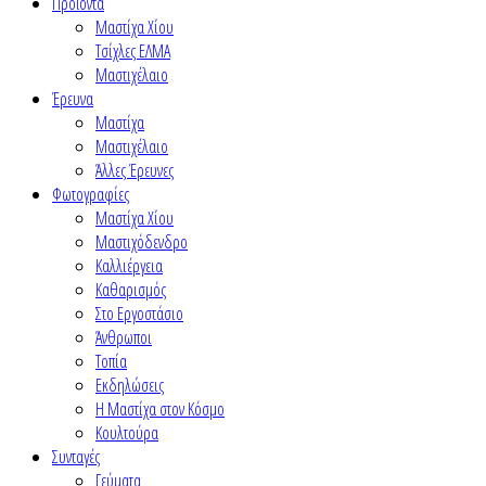
Προϊόντα
Μαστίχα Χίου
Τσίχλες ΕΛΜΑ
Μαστιχέλαιο
Έρευνα
Μαστίχα
Μαστιχέλαιο
Άλλες Έρευνες
Φωτογραφίες
Μαστίχα Χίου
Μαστιχόδενδρο
Καλλιέργεια
Καθαρισμός
Στο Εργοστάσιο
Άνθρωποι
Τοπία
Εκδηλώσεις
Η Μαστίχα στον Κόσμο
Κουλτούρα
Συνταγές
Γεύματα