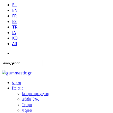
EL
EN
FR
ES
TR
JA
KO
AR
Αρχική
Εταιρεία
Νέα για παραγωγούς
Δελτία Τύπου
Όραμα
Φορέας