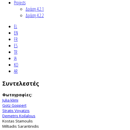
Projects
Δράση 4.2.1
Δράση 4.2.2
EL
EN
FR
ES
TR
JA
KO
AR
Συντελεστές
Φωτογραφίες:
Julia klimi
Gotz Goppert
Stratis Voyatzis
Demetris Koilalous
Kostas Stamoulis
Miltiadis Sarantinidis