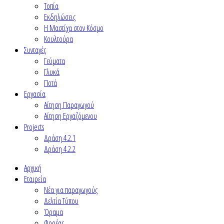
Τοπία
Εκδηλώσεις
Η Μαστίχα στον Κόσμο
Κουλτούρα
Συνταγές
Γεύματα
Γλυκά
Ποτά
Εργασία
Αίτηση Παραγωγού
Αίτηση Εργαζόμενου
Projects
Δράση 4.2.1
Δράση 4.2.2
Αρχική
Εταιρεία
Νέα για παραγωγούς
Δελτία Τύπου
Όραμα
Φορέας