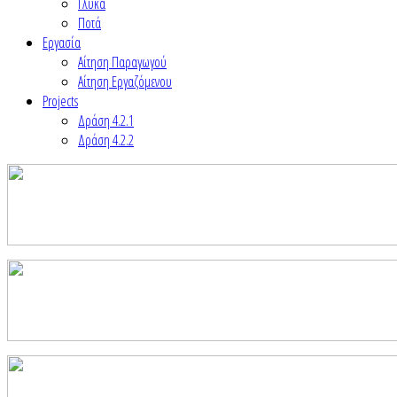
Γλυκά
Ποτά
Εργασία
Αίτηση Παραγωγού
Αίτηση Εργαζόμενου
Projects
Δράση 4.2.1
Δράση 4.2.2