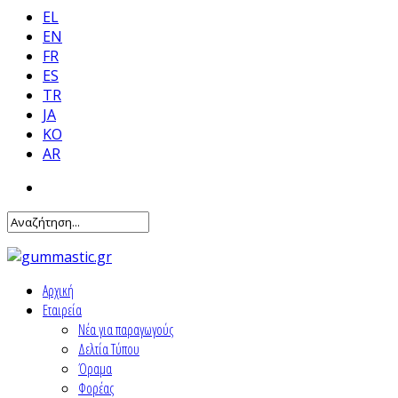
EL
EN
FR
ES
TR
JA
KO
AR
Αρχική
Εταιρεία
Νέα για παραγωγούς
Δελτία Τύπου
Όραμα
Φορέας