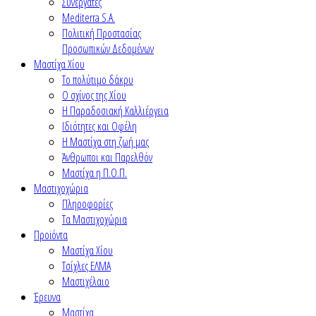
Συνεργάτες
Mediterra S.A.
Πολιτική Προστασίας
Προσωπικών Δεδομένων
Μαστίχα Χίου
Το πολύτιμο δάκρυ
Ο σχίνος της Χίου
Η Παραδοσιακή Καλλιέργεια
Ιδιότητες και Οφέλη
Η Μαστίχα στη ζωή μας
Άνθρωποι και Παρελθόν
Μαστίχα η Π.Ο.Π.
Μαστιχοχώρια
Πληροφορίες
Τα Μαστιχοχώρια
Προϊόντα
Μαστίχα Χίου
Τσίχλες ΕΛΜΑ
Μαστιχέλαιο
Έρευνα
Μαστίχα