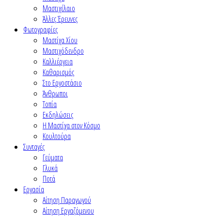
Μαστιχέλαιο
Άλλες Έρευνες
Φωτογραφίες
Μαστίχα Χίου
Μαστιχόδενδρο
Καλλιέργεια
Καθαρισμός
Στο Εργοστάσιο
Άνθρωποι
Τοπία
Εκδηλώσεις
Η Μαστίχα στον Κόσμο
Κουλτούρα
Συνταγές
Γεύματα
Γλυκά
Ποτά
Εργασία
Αίτηση Παραγωγού
Αίτηση Εργαζόμενου