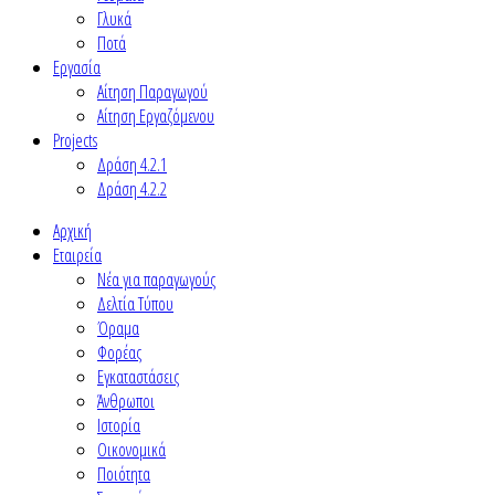
Γλυκά
Ποτά
Εργασία
Αίτηση Παραγωγού
Αίτηση Εργαζόμενου
Projects
Δράση 4.2.1
Δράση 4.2.2
Αρχική
Εταιρεία
Νέα για παραγωγούς
Δελτία Τύπου
Όραμα
Φορέας
Εγκαταστάσεις
Άνθρωποι
Ιστορία
Οικονομικά
Ποιότητα