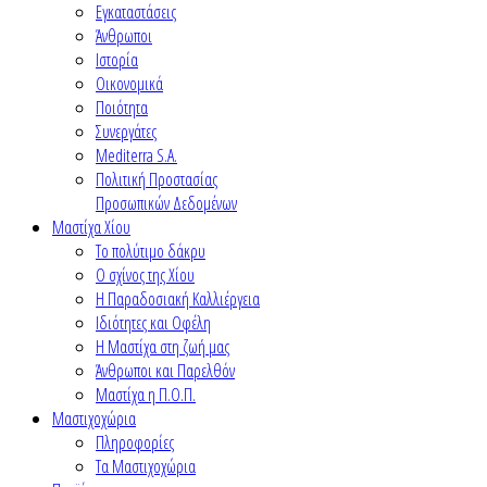
Εγκαταστάσεις
Άνθρωποι
Ιστορία
Οικονομικά
Ποιότητα
Συνεργάτες
Mediterra S.A.
Πολιτική Προστασίας
Προσωπικών Δεδομένων
Μαστίχα Χίου
Το πολύτιμο δάκρυ
Ο σχίνος της Χίου
Η Παραδοσιακή Καλλιέργεια
Ιδιότητες και Οφέλη
Η Μαστίχα στη ζωή μας
Άνθρωποι και Παρελθόν
Μαστίχα η Π.Ο.Π.
Μαστιχοχώρια
Πληροφορίες
Τα Μαστιχοχώρια