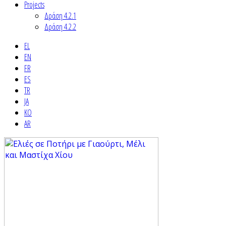
Projects
Δράση 4.2.1
Δράση 4.2.2
EL
EN
FR
ES
TR
JA
KO
AR