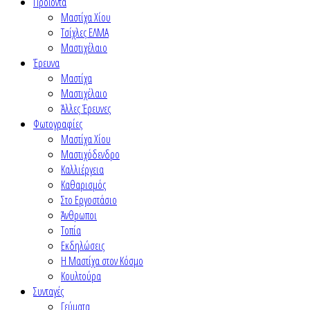
Προϊόντα
Μαστίχα Χίου
Τσίχλες ΕΛΜΑ
Μαστιχέλαιο
Έρευνα
Μαστίχα
Μαστιχέλαιο
Άλλες Έρευνες
Φωτογραφίες
Μαστίχα Χίου
Μαστιχόδενδρο
Καλλιέργεια
Καθαρισμός
Στο Εργοστάσιο
Άνθρωποι
Τοπία
Εκδηλώσεις
Η Μαστίχα στον Κόσμο
Κουλτούρα
Συνταγές
Γεύματα