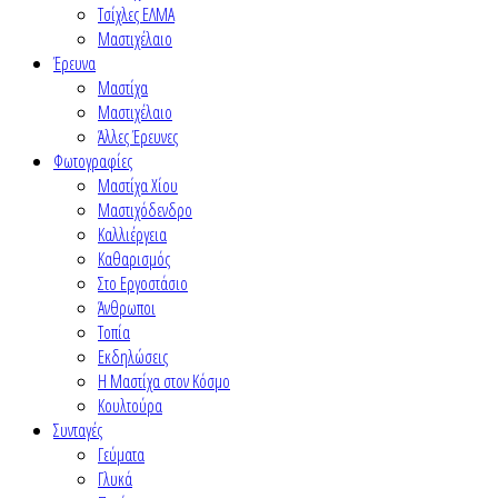
Τσίχλες ΕΛΜΑ
Μαστιχέλαιο
Έρευνα
Μαστίχα
Μαστιχέλαιο
Άλλες Έρευνες
Φωτογραφίες
Μαστίχα Χίου
Μαστιχόδενδρο
Καλλιέργεια
Καθαρισμός
Στο Εργοστάσιο
Άνθρωποι
Τοπία
Εκδηλώσεις
Η Μαστίχα στον Κόσμο
Κουλτούρα
Συνταγές
Γεύματα
Γλυκά