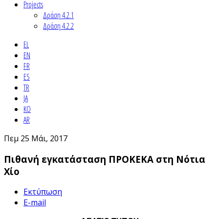
Projects
Δράση 4.2.1
Δράση 4.2.2
EL
EN
FR
ES
TR
JA
KO
AR
Πεμ 25 Μάι, 2017
Πιθανή εγκατάσταση ΠΡΟΚΕΚΑ στη Nότια
Χίο
Εκτύπωση
E-mail