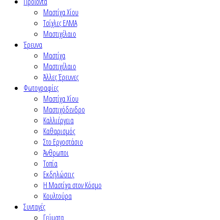
Προϊόντα
Μαστίχα Χίου
Τσίχλες ΕΛΜΑ
Μαστιχέλαιο
Έρευνα
Μαστίχα
Μαστιχέλαιο
Άλλες Έρευνες
Φωτογραφίες
Μαστίχα Χίου
Μαστιχόδενδρο
Καλλιέργεια
Καθαρισμός
Στο Εργοστάσιο
Άνθρωποι
Τοπία
Εκδηλώσεις
Η Μαστίχα στον Κόσμο
Κουλτούρα
Συνταγές
Γεύματα