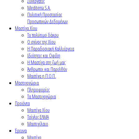
Συνεργάτες
Mediterra S.A.
Πολιτική Προστασίας
Προσωπικών Δεδομένων
Μαστίχα Χίου
Το πολύτιμο δάκρυ
Ο σχίνος της Χίου
Η Παραδοσιακή Καλλιέργεια
Ιδιότητες και Οφέλη
Η Μαστίχα στη ζωή μας
Άνθρωποι και Παρελθόν
Μαστίχα η Π.Ο.Π.
Μαστιχοχώρια
Πληροφορίες
Τα Μαστιχοχώρια
Προϊόντα
Μαστίχα Χίου
Τσίχλες ΕΛΜΑ
Μαστιχέλαιο
Έρευνα
Μαστίχα