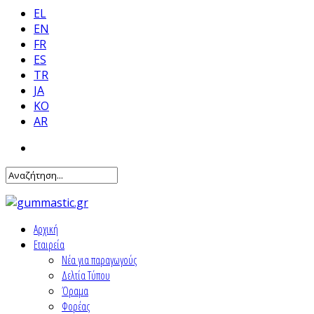
EL
EN
FR
ES
TR
JA
KO
AR
Αρχική
Εταιρεία
Νέα για παραγωγούς
Δελτία Τύπου
Όραμα
Φορέας