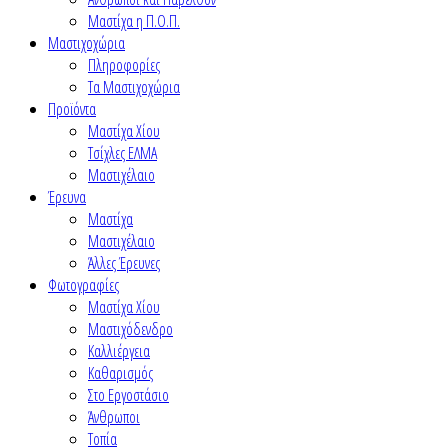
Μαστίχα η Π.Ο.Π.
Μαστιχοχώρια
Πληροφορίες
Τα Μαστιχοχώρια
Προϊόντα
Μαστίχα Χίου
Τσίχλες ΕΛΜΑ
Μαστιχέλαιο
Έρευνα
Μαστίχα
Μαστιχέλαιο
Άλλες Έρευνες
Φωτογραφίες
Μαστίχα Χίου
Μαστιχόδενδρο
Καλλιέργεια
Καθαρισμός
Στο Εργοστάσιο
Άνθρωποι
Τοπία