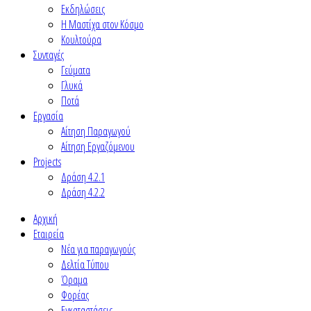
Εκδηλώσεις
Η Μαστίχα στον Κόσμο
Κουλτούρα
Συνταγές
Γεύματα
Γλυκά
Ποτά
Εργασία
Αίτηση Παραγωγού
Αίτηση Εργαζόμενου
Projects
Δράση 4.2.1
Δράση 4.2.2
Αρχική
Εταιρεία
Νέα για παραγωγούς
Δελτία Τύπου
Όραμα
Φορέας
Εγκαταστάσεις