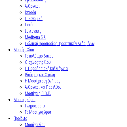
Άνθρωποι
Ιστορία
Οικονομικά
Ποιότητα
Συνεργάτες
Mediterra S.A.
Πολιτική Προστασίας Προσωπικών Δεδομένων
Μαστίχα Χίου
Το πολύτιμο δάκρυ
Ο σχίνος της Χίου
Η Παραδοσιακή Καλλιέργεια
Ιδιότητες και Οφέλη
Η Μαστίχα στη ζωή μας
Άνθρωποι και Παρελθόν
Μαστίχα η Π.Ο.Π.
Μαστιχοχώρια
Πληροφορίες
Τα Μαστιχοχώρια
Προϊόντα
Μαστίχα Χίου