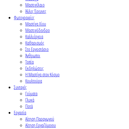
Μαστιχέλαιο
Άλλες Έρευνες
Φωτογραφίες
Μαστίχα Χίου
Μαστιχόδενδρο
Καλλιέργεια
Καθαρισμός
Στο Εργοστάσιο
Άνθρωποι
Τοπία
Εκδηλώσεις
Η Μαστίχα στον Κόσμο
Κουλτούρα
Συνταγές
Γεύματα
Γλυκά
Ποτά
Εργασία
Αίτηση Παραγωγού
Αίτηση Εργαζόμενου