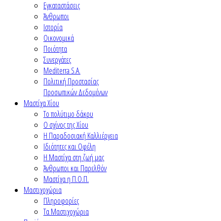
Εγκαταστάσεις
Άνθρωποι
Ιστορία
Οικονομικά
Ποιότητα
Συνεργάτες
Mediterra S.A.
Πολιτική Προστασίας
Προσωπικών Δεδομένων
Μαστίχα Χίου
Το πολύτιμο δάκρυ
Ο σχίνος της Χίου
Η Παραδοσιακή Καλλιέργεια
Ιδιότητες και Οφέλη
Η Μαστίχα στη ζωή μας
Άνθρωποι και Παρελθόν
Μαστίχα η Π.Ο.Π.
Μαστιχοχώρια
Πληροφορίες
Τα Μαστιχοχώρια