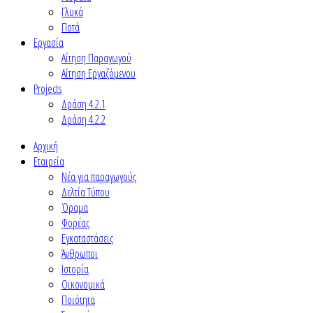
Γλυκά
Ποτά
Εργασία
Αίτηση Παραγωγού
Αίτηση Εργαζόμενου
Projects
Δράση 4.2.1
Δράση 4.2.2
Αρχική
Εταιρεία
Νέα για παραγωγούς
Δελτία Τύπου
Όραμα
Φορέας
Εγκαταστάσεις
Άνθρωποι
Ιστορία
Οικονομικά
Ποιότητα