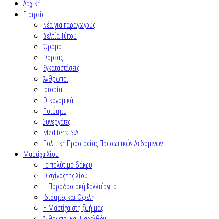
Αρχική
Εταιρεία
Νέα για παραγωγούς
Δελτία Τύπου
Όραμα
Φορέας
Εγκαταστάσεις
Άνθρωποι
Ιστορία
Οικονομικά
Ποιότητα
Συνεργάτες
Mediterra S.A.
Πολιτική Προστασίας Προσωπικών Δεδομένων
Μαστίχα Χίου
Το πολύτιμο δάκρυ
Ο σχίνος της Χίου
Η Παραδοσιακή Καλλιέργεια
Ιδιότητες και Οφέλη
Η Μαστίχα στη ζωή μας
Άνθρωποι και Παρελθόν