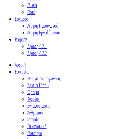
Γλυκά
Ποτά
Εργασία
Αίτηση Παραγωγού
Αίτηση Εργαζόμενου
Projects
Δράση 4.2.1
Δράση 4.2.2
Αρχική
Εταιρεία
Νέα για παραγωγούς
Δελτία Τύπου
Όραμα
Φορέας
Εγκαταστάσεις
Άνθρωποι
Ιστορία
Οικονομικά
Ποιότητα