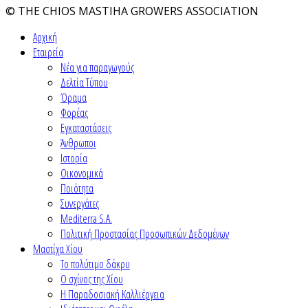
© THE CHIOS MASTIHA GROWERS ASSOCIATION
Αρχική
Εταιρεία
Νέα για παραγωγούς
Δελτία Τύπου
Όραμα
Φορέας
Εγκαταστάσεις
Άνθρωποι
Ιστορία
Οικονομικά
Ποιότητα
Συνεργάτες
Mediterra S.A.
Πολιτική Προστασίας Προσωπικών Δεδομένων
Μαστίχα Χίου
Το πολύτιμο δάκρυ
Ο σχίνος της Χίου
Η Παραδοσιακή Καλλιέργεια