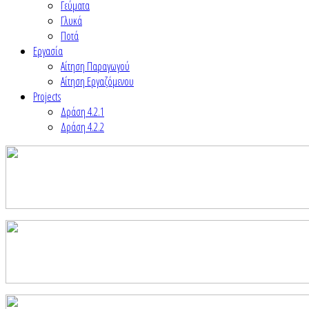
Γεύματα
Γλυκά
Ποτά
Εργασία
Αίτηση Παραγωγού
Αίτηση Εργαζόμενου
Projects
Δράση 4.2.1
Δράση 4.2.2