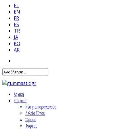
EL
EN
FR
ES
TR
JA
KO
AR
Αρχική
Εταιρεία
Νέα για παραγωγούς
Δελτία Τύπου
Όραμα
Φορέας