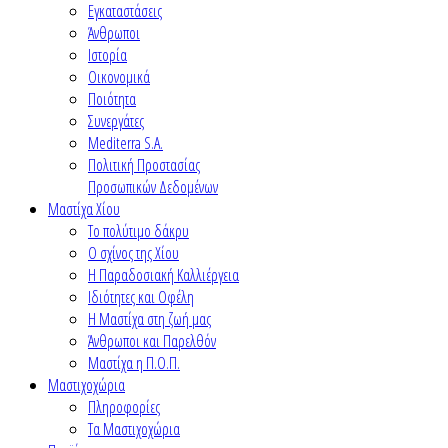
Εγκαταστάσεις
Άνθρωποι
Ιστορία
Οικονομικά
Ποιότητα
Συνεργάτες
Mediterra S.A.
Πολιτική Προστασίας
Προσωπικών Δεδομένων
Μαστίχα Χίου
Το πολύτιμο δάκρυ
Ο σχίνος της Χίου
Η Παραδοσιακή Καλλιέργεια
Ιδιότητες και Οφέλη
Η Μαστίχα στη ζωή μας
Άνθρωποι και Παρελθόν
Μαστίχα η Π.Ο.Π.
Μαστιχοχώρια
Πληροφορίες
Τα Μαστιχοχώρια