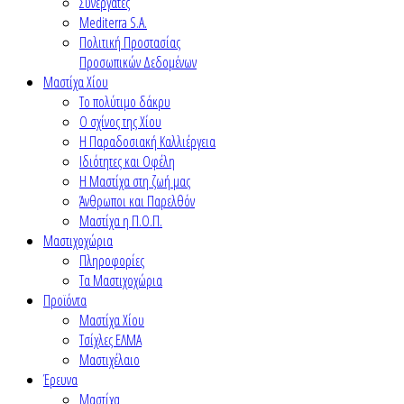
Συνεργάτες
Mediterra S.A.
Πολιτική Προστασίας
Προσωπικών Δεδομένων
Μαστίχα Χίου
Το πολύτιμο δάκρυ
Ο σχίνος της Χίου
Η Παραδοσιακή Καλλιέργεια
Ιδιότητες και Οφέλη
Η Μαστίχα στη ζωή μας
Άνθρωποι και Παρελθόν
Μαστίχα η Π.Ο.Π.
Μαστιχοχώρια
Πληροφορίες
Τα Μαστιχοχώρια
Προϊόντα
Μαστίχα Χίου
Τσίχλες ΕΛΜΑ
Μαστιχέλαιο
Έρευνα
Μαστίχα