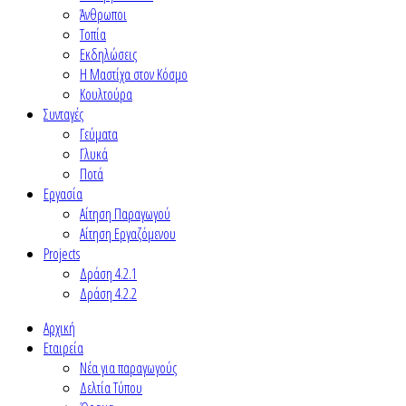
Άνθρωποι
Τοπία
Εκδηλώσεις
Η Μαστίχα στον Κόσμο
Κουλτούρα
Συνταγές
Γεύματα
Γλυκά
Ποτά
Εργασία
Αίτηση Παραγωγού
Αίτηση Εργαζόμενου
Projects
Δράση 4.2.1
Δράση 4.2.2
Αρχική
Εταιρεία
Νέα για παραγωγούς
Δελτία Τύπου