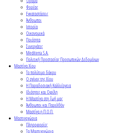
Όραμα
Φορέας
Εγκαταστάσεις
Άνθρωποι
Ιστορία
Οικονομικά
Ποιότητα
Συνεργάτες
Mediterra S.A.
Πολιτική Προστασίας Προσωπικών Δεδομένων
Μαστίχα Χίου
Το πολύτιμο δάκρυ
Ο σχίνος της Χίου
Η Παραδοσιακή Καλλιέργεια
Ιδιότητες και Οφέλη
Η Μαστίχα στη ζωή μας
Άνθρωποι και Παρελθόν
Μαστίχα η Π.Ο.Π.
Μαστιχοχώρια
Πληροφορίες
Τα Μαστιχοχώρια