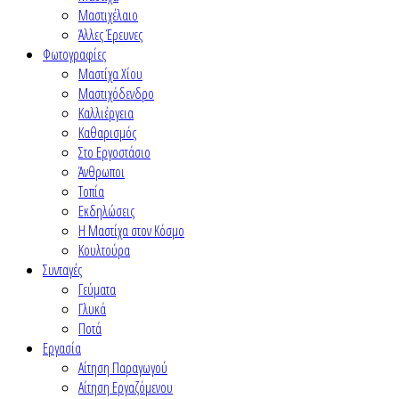
Μαστιχέλαιο
Άλλες Έρευνες
Φωτογραφίες
Μαστίχα Χίου
Μαστιχόδενδρο
Καλλιέργεια
Καθαρισμός
Στο Εργοστάσιο
Άνθρωποι
Τοπία
Εκδηλώσεις
Η Μαστίχα στον Κόσμο
Κουλτούρα
Συνταγές
Γεύματα
Γλυκά
Ποτά
Εργασία
Αίτηση Παραγωγού
Αίτηση Εργαζόμενου