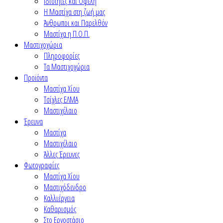
Ιδιότητες και Οφέλη
Η Μαστίχα στη ζωή μας
Άνθρωποι και Παρελθόν
Μαστίχα η Π.Ο.Π.
Μαστιχοχώρια
Πληροφορίες
Τα Μαστιχοχώρια
Προϊόντα
Μαστίχα Χίου
Τσίχλες ΕΛΜΑ
Μαστιχέλαιο
Έρευνα
Μαστίχα
Μαστιχέλαιο
Άλλες Έρευνες
Φωτογραφίες
Μαστίχα Χίου
Μαστιχόδενδρο
Καλλιέργεια
Καθαρισμός
Στο Εργοστάσιο