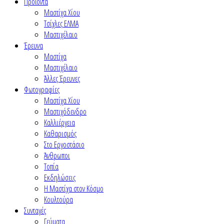
Προϊόντα
Μαστίχα Χίου
Τσίχλες ΕΛΜΑ
Μαστιχέλαιο
Έρευνα
Μαστίχα
Μαστιχέλαιο
Άλλες Έρευνες
Φωτογραφίες
Μαστίχα Χίου
Μαστιχόδενδρο
Καλλιέργεια
Καθαρισμός
Στο Εργοστάσιο
Άνθρωποι
Τοπία
Εκδηλώσεις
Η Μαστίχα στον Κόσμο
Κουλτούρα
Συνταγές
Γεύματα