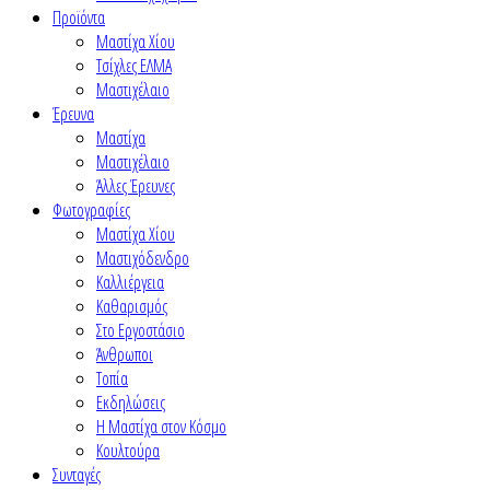
Προϊόντα
Μαστίχα Χίου
Τσίχλες ΕΛΜΑ
Μαστιχέλαιο
Έρευνα
Μαστίχα
Μαστιχέλαιο
Άλλες Έρευνες
Φωτογραφίες
Μαστίχα Χίου
Μαστιχόδενδρο
Καλλιέργεια
Καθαρισμός
Στο Εργοστάσιο
Άνθρωποι
Τοπία
Εκδηλώσεις
Η Μαστίχα στον Κόσμο
Κουλτούρα
Συνταγές