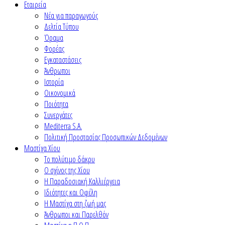
Εταιρεία
Νέα για παραγωγούς
Δελτία Τύπου
Όραμα
Φορέας
Εγκαταστάσεις
Άνθρωποι
Ιστορία
Οικονομικά
Ποιότητα
Συνεργάτες
Mediterra S.A.
Πολιτική Προστασίας Προσωπικών Δεδομένων
Μαστίχα Χίου
Το πολύτιμο δάκρυ
Ο σχίνος της Χίου
Η Παραδοσιακή Καλλιέργεια
Ιδιότητες και Οφέλη
Η Μαστίχα στη ζωή μας
Άνθρωποι και Παρελθόν