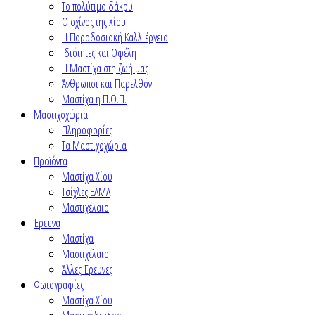
Το πολύτιμο δάκρυ
Ο σχίνος της Χίου
Η Παραδοσιακή Καλλιέργεια
Ιδιότητες και Οφέλη
Η Μαστίχα στη ζωή μας
Άνθρωποι και Παρελθόν
Μαστίχα η Π.Ο.Π.
Μαστιχοχώρια
Πληροφορίες
Τα Μαστιχοχώρια
Προϊόντα
Μαστίχα Χίου
Τσίχλες ΕΛΜΑ
Μαστιχέλαιο
Έρευνα
Μαστίχα
Μαστιχέλαιο
Άλλες Έρευνες
Φωτογραφίες
Μαστίχα Χίου