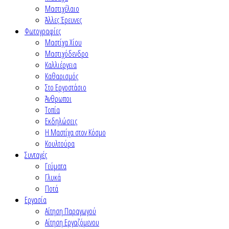
Μαστιχέλαιο
Άλλες Έρευνες
Φωτογραφίες
Μαστίχα Χίου
Μαστιχόδενδρο
Καλλιέργεια
Καθαρισμός
Στο Εργοστάσιο
Άνθρωποι
Τοπία
Εκδηλώσεις
Η Μαστίχα στον Κόσμο
Κουλτούρα
Συνταγές
Γεύματα
Γλυκά
Ποτά
Εργασία
Αίτηση Παραγωγού
Αίτηση Εργαζόμενου