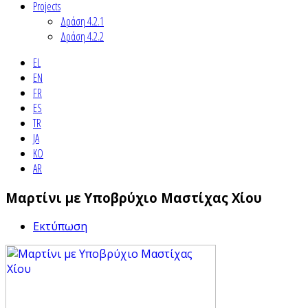
Projects
Δράση 4.2.1
Δράση 4.2.2
EL
EN
FR
ES
TR
JA
KO
AR
Μαρτίνι με Υποβρύχιο Μαστίχας Χίου
Εκτύπωση