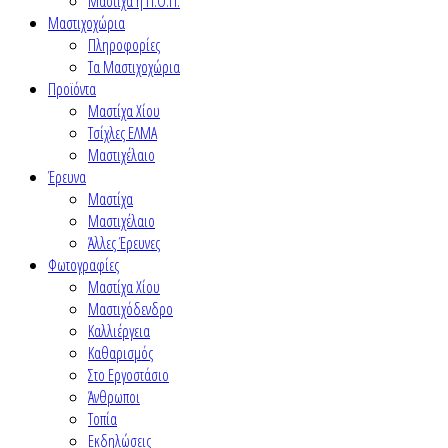
Μαστίχα η Π.Ο.Π.
Μαστιχοχώρια
Πληροφορίες
Τα Μαστιχοχώρια
Προϊόντα
Μαστίχα Χίου
Τσίχλες ΕΛΜΑ
Μαστιχέλαιο
Έρευνα
Μαστίχα
Μαστιχέλαιο
Άλλες Έρευνες
Φωτογραφίες
Μαστίχα Χίου
Μαστιχόδενδρο
Καλλιέργεια
Καθαρισμός
Στο Εργοστάσιο
Άνθρωποι
Τοπία
Εκδηλώσεις