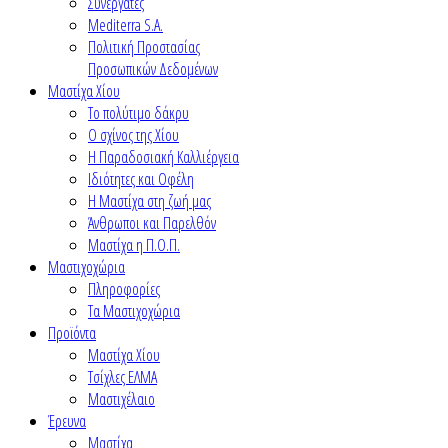
Συνεργάτες
Mediterra S.A.
Πολιτική Προστασίας
Προσωπικών Δεδομένων
Μαστίχα Χίου
Το πολύτιμο δάκρυ
Ο σχίνος της Χίου
Η Παραδοσιακή Καλλιέργεια
Ιδιότητες και Οφέλη
Η Μαστίχα στη ζωή μας
Άνθρωποι και Παρελθόν
Μαστίχα η Π.Ο.Π.
Μαστιχοχώρια
Πληροφορίες
Τα Μαστιχοχώρια
Προϊόντα
Μαστίχα Χίου
Τσίχλες ΕΛΜΑ
Μαστιχέλαιο
Έρευνα
Μαστίχα