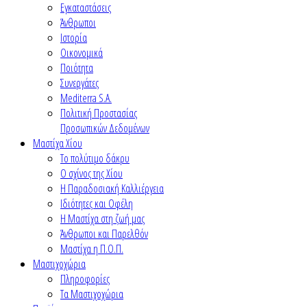
Εγκαταστάσεις
Άνθρωποι
Ιστορία
Οικονομικά
Ποιότητα
Συνεργάτες
Mediterra S.A.
Πολιτική Προστασίας
Προσωπικών Δεδομένων
Μαστίχα Χίου
Το πολύτιμο δάκρυ
Ο σχίνος της Χίου
Η Παραδοσιακή Καλλιέργεια
Ιδιότητες και Οφέλη
Η Μαστίχα στη ζωή μας
Άνθρωποι και Παρελθόν
Μαστίχα η Π.Ο.Π.
Μαστιχοχώρια
Πληροφορίες
Τα Μαστιχοχώρια