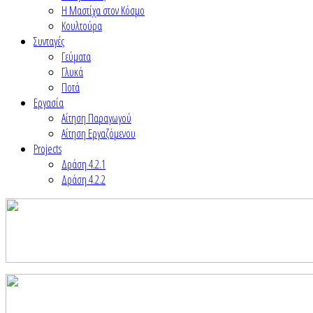
Η Μαστίχα στον Κόσμο
Κουλτούρα
Συνταγές
Γεύματα
Γλυκά
Ποτά
Εργασία
Αίτηση Παραγωγού
Αίτηση Εργαζόμενου
Projects
Δράση 4.2.1
Δράση 4.2.2