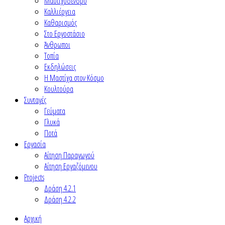
Μαστιχόδενδρο
Καλλιέργεια
Καθαρισμός
Στο Εργοστάσιο
Άνθρωποι
Τοπία
Εκδηλώσεις
Η Μαστίχα στον Κόσμο
Κουλτούρα
Συνταγές
Γεύματα
Γλυκά
Ποτά
Εργασία
Αίτηση Παραγωγού
Αίτηση Εργαζόμενου
Projects
Δράση 4.2.1
Δράση 4.2.2
Αρχική