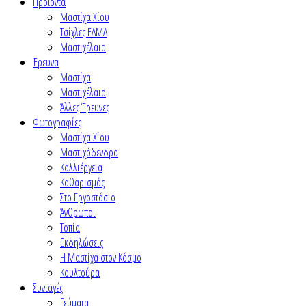
Προϊόντα
Μαστίχα Χίου
Τσίχλες ΕΛΜΑ
Μαστιχέλαιο
Έρευνα
Μαστίχα
Μαστιχέλαιο
Άλλες Έρευνες
Φωτογραφίες
Μαστίχα Χίου
Μαστιχόδενδρο
Καλλιέργεια
Καθαρισμός
Στο Εργοστάσιο
Άνθρωποι
Τοπία
Εκδηλώσεις
Η Μαστίχα στον Κόσμο
Κουλτούρα
Συνταγές
Γεύματα