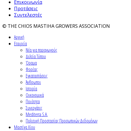
Επικοινωνία
Προτάσεις
Συντελεστές
© THE CHIOS MASTIHA GROWERS ASSOCIATION
Αρχική
Εταιρεία
Νέα για παραγωγούς
Δελτία Τύπου
Όραμα
Φορέας
Εγκαταστάσεις
Άνθρωποι
Ιστορία
Οικονομικά
Ποιότητα
Συνεργάτες
Mediterra S.A.
Πολιτική Προστασίας Προσωπικών Δεδομένων
Μαστίχα Χίου