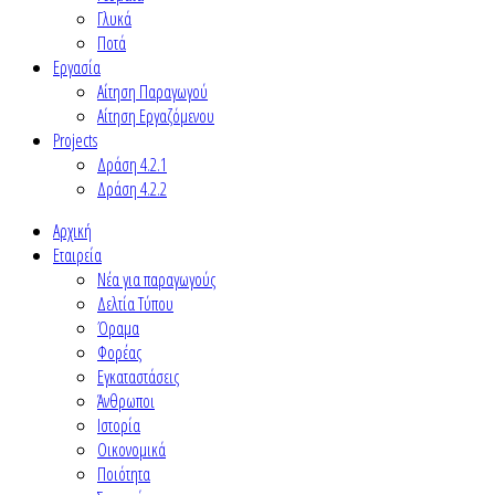
Γλυκά
Ποτά
Εργασία
Αίτηση Παραγωγού
Αίτηση Εργαζόμενου
Projects
Δράση 4.2.1
Δράση 4.2.2
Αρχική
Εταιρεία
Νέα για παραγωγούς
Δελτία Τύπου
Όραμα
Φορέας
Εγκαταστάσεις
Άνθρωποι
Ιστορία
Οικονομικά
Ποιότητα