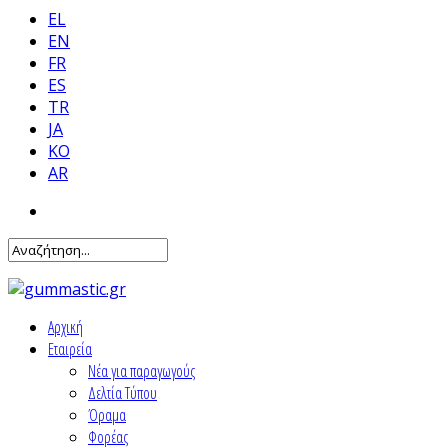
EL
EN
FR
ES
TR
JA
KO
AR
Αρχική
Εταιρεία
Νέα για παραγωγούς
Δελτία Τύπου
Όραμα
Φορέας