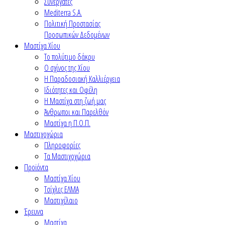
Συνεργάτες
Mediterra S.A.
Πολιτική Προστασίας
Προσωπικών Δεδομένων
Μαστίχα Χίου
Το πολύτιμο δάκρυ
Ο σχίνος της Χίου
Η Παραδοσιακή Καλλιέργεια
Ιδιότητες και Οφέλη
Η Μαστίχα στη ζωή μας
Άνθρωποι και Παρελθόν
Μαστίχα η Π.Ο.Π.
Μαστιχοχώρια
Πληροφορίες
Τα Μαστιχοχώρια
Προϊόντα
Μαστίχα Χίου
Τσίχλες ΕΛΜΑ
Μαστιχέλαιο
Έρευνα
Μαστίχα