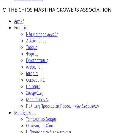
© THE CHIOS MASTIHA GROWERS ASSOCIATION
Αρχική
Εταιρεία
Νέα για παραγωγούς
Δελτία Τύπου
Όραμα
Φορέας
Εγκαταστάσεις
Άνθρωποι
Ιστορία
Οικονομικά
Ποιότητα
Συνεργάτες
Mediterra S.A.
Πολιτική Προστασίας Προσωπικών Δεδομένων
Μαστίχα Χίου
Το πολύτιμο δάκρυ
Ο σχίνος της Χίου
Η Παραδοσιακή Καλλιέργεια