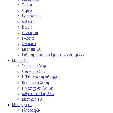
Όραμα
Φορέας
Εγκαταστάσεις
Άνθρωποι
Ιστορία
Οικονομικά
Ποιότητα
Συνεργάτες
Mediterra S.A.
Πολιτική Προστασίας Προσωπικών Δεδομένων
Μαστίχα Χίου
Το πολύτιμο δάκρυ
Ο σχίνος της Χίου
Η Παραδοσιακή Καλλιέργεια
Ιδιότητες και Οφέλη
Η Μαστίχα στη ζωή μας
Άνθρωποι και Παρελθόν
Μαστίχα η Π.Ο.Π.
Μαστιχοχώρια
Πληροφορίες