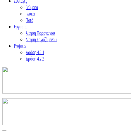
Συνταγές
Γεύματα
Γλυκά
Ποτά
Εργασία
Αίτηση Παραγωγού
Αίτηση Εργαζόμενου
Projects
Δράση 4.2.1
Δράση 4.2.2