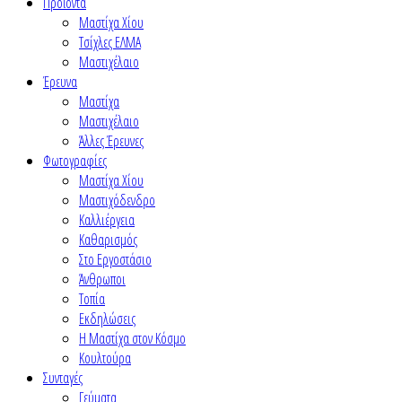
Προϊόντα
Μαστίχα Χίου
Τσίχλες ΕΛΜΑ
Μαστιχέλαιο
Έρευνα
Μαστίχα
Μαστιχέλαιο
Άλλες Έρευνες
Φωτογραφίες
Μαστίχα Χίου
Μαστιχόδενδρο
Καλλιέργεια
Καθαρισμός
Στο Εργοστάσιο
Άνθρωποι
Τοπία
Εκδηλώσεις
Η Μαστίχα στον Κόσμο
Κουλτούρα
Συνταγές
Γεύματα