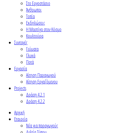
Στο Εργοστάσιο
Άνθρωποι
Τοπία
Εκδηλώσεις
Η Μαστίχα στον Κόσμο
Κουλτούρα
Συνταγές
Γεύματα
Γλυκά
Ποτά
Εργασία
Αίτηση Παραγωγού
Αίτηση Εργαζόμενου
Projects
Δράση 4.2.1
Δράση 4.2.2
Αρχική
Εταιρεία
Νέα για παραγωγούς
Δελτία Τύπου