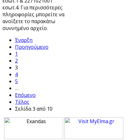
εσωτ.1 & 2271021001
εσωτ.4. Για περισσότερες
πληροφορίες μπορείτε να
ανοίξετε το παρακάτω
συννημένο αρχείο.
Έναρξη
Προηγούμενο
1
2
3
4
5
…
Επόμενο
Τέλος
Σελίδα 3 από 10