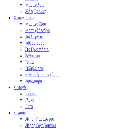
Μαστιχέλαιο
Άλλες Έρευνες
Φωτογραφίες
Μαστίχα Χίου
Μαστιχόδενδρο
Καλλιέργεια
Καθαρισμός
Στο Εργοστάσιο
Άνθρωποι
Τοπία
Εκδηλώσεις
Η Μαστίχα στον Κόσμο
Κουλτούρα
Συνταγές
Γεύματα
Γλυκά
Ποτά
Εργασία
Αίτηση Παραγωγού
Αίτηση Εργαζόμενου