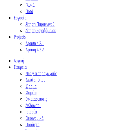
Γλυκά
Ποτά
Εργασία
Αίτηση Παραγωγού
Αίτηση Εργαζόμενου
Projects
Δράση 4.2.1
Δράση 4.2.2
Αρχική
Εταιρεία
Νέα για παραγωγούς
Δελτία Τύπου
Όραμα
Φορέας
Εγκαταστάσεις
Άνθρωποι
Ιστορία
Οικονομικά
Ποιότητα