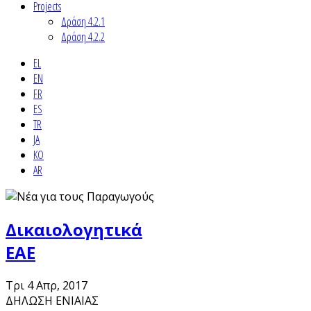
Projects
Δράση 4.2.1
Δράση 4.2.2
EL
EN
FR
ES
TR
JA
KO
AR
Δικαιολογητικά
ΕΑΕ
Τρι 4 Απρ, 2017
ΔΗΛΩΣΗ ΕΝΙΑΙΑΣ