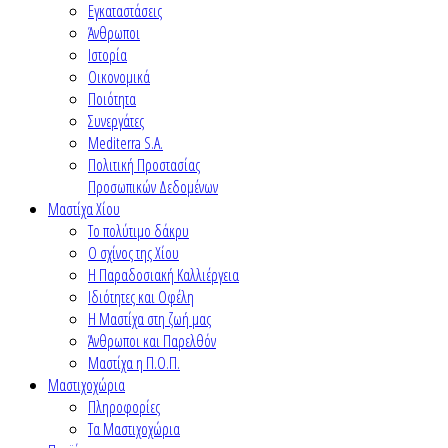
Εγκαταστάσεις
Άνθρωποι
Ιστορία
Οικονομικά
Ποιότητα
Συνεργάτες
Mediterra S.A.
Πολιτική Προστασίας
Προσωπικών Δεδομένων
Μαστίχα Χίου
Το πολύτιμο δάκρυ
Ο σχίνος της Χίου
Η Παραδοσιακή Καλλιέργεια
Ιδιότητες και Οφέλη
Η Μαστίχα στη ζωή μας
Άνθρωποι και Παρελθόν
Μαστίχα η Π.Ο.Π.
Μαστιχοχώρια
Πληροφορίες
Τα Μαστιχοχώρια