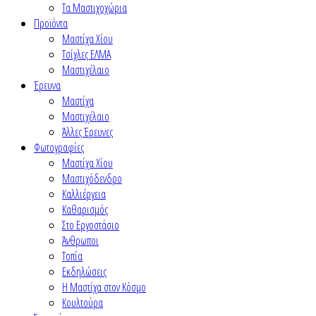
Τα Μαστιχοχώρια
Προϊόντα
Μαστίχα Χίου
Τσίχλες ΕΛΜΑ
Μαστιχέλαιο
Έρευνα
Μαστίχα
Μαστιχέλαιο
Άλλες Έρευνες
Φωτογραφίες
Μαστίχα Χίου
Μαστιχόδενδρο
Καλλιέργεια
Καθαρισμός
Στο Εργοστάσιο
Άνθρωποι
Τοπία
Εκδηλώσεις
Η Μαστίχα στον Κόσμο
Κουλτούρα