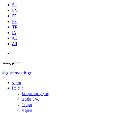
EL
EN
FR
ES
TR
JA
KO
AR
Αρχική
Εταιρεία
Νέα για παραγωγούς
Δελτία Τύπου
Όραμα
Φορέας