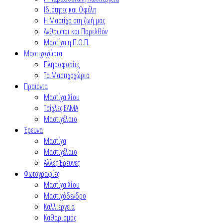
Ιδιότητες και Οφέλη
Η Μαστίχα στη ζωή μας
Άνθρωποι και Παρελθόν
Μαστίχα η Π.Ο.Π.
Μαστιχοχώρια
Πληροφορίες
Τα Μαστιχοχώρια
Προϊόντα
Μαστίχα Χίου
Τσίχλες ΕΛΜΑ
Μαστιχέλαιο
Έρευνα
Μαστίχα
Μαστιχέλαιο
Άλλες Έρευνες
Φωτογραφίες
Μαστίχα Χίου
Μαστιχόδενδρο
Καλλιέργεια
Καθαρισμός