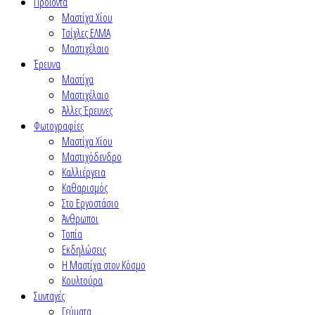
Προϊόντα
Μαστίχα Χίου
Τσίχλες ΕΛΜΑ
Μαστιχέλαιο
Έρευνα
Μαστίχα
Μαστιχέλαιο
Άλλες Έρευνες
Φωτογραφίες
Μαστίχα Χίου
Μαστιχόδενδρο
Καλλιέργεια
Καθαρισμός
Στο Εργοστάσιο
Άνθρωποι
Τοπία
Εκδηλώσεις
Η Μαστίχα στον Κόσμο
Κουλτούρα
Συνταγές
Γεύματα