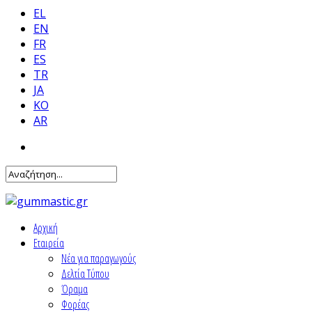
EL
EN
FR
ES
TR
JA
KO
AR
Αρχική
Εταιρεία
Νέα για παραγωγούς
Δελτία Τύπου
Όραμα
Φορέας