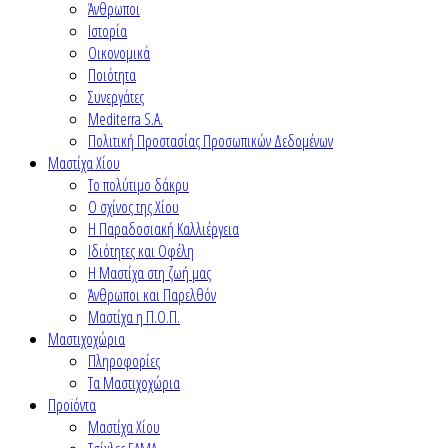
Άνθρωποι
Ιστορία
Οικονομικά
Ποιότητα
Συνεργάτες
Mediterra S.A.
Πολιτική Προστασίας Προσωπικών Δεδομένων
Μαστίχα Χίου
Το πολύτιμο δάκρυ
Ο σχίνος της Χίου
Η Παραδοσιακή Καλλιέργεια
Ιδιότητες και Οφέλη
Η Μαστίχα στη ζωή μας
Άνθρωποι και Παρελθόν
Μαστίχα η Π.Ο.Π.
Μαστιχοχώρια
Πληροφορίες
Τα Μαστιχοχώρια
Προϊόντα
Μαστίχα Χίου