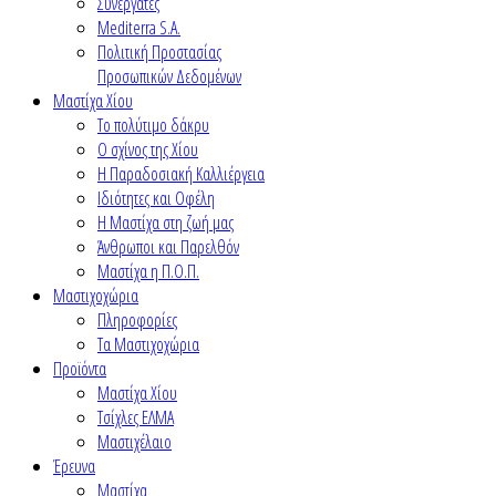
Συνεργάτες
Mediterra S.A.
Πολιτική Προστασίας
Προσωπικών Δεδομένων
Μαστίχα Χίου
Το πολύτιμο δάκρυ
Ο σχίνος της Χίου
Η Παραδοσιακή Καλλιέργεια
Ιδιότητες και Οφέλη
Η Μαστίχα στη ζωή μας
Άνθρωποι και Παρελθόν
Μαστίχα η Π.Ο.Π.
Μαστιχοχώρια
Πληροφορίες
Τα Μαστιχοχώρια
Προϊόντα
Μαστίχα Χίου
Τσίχλες ΕΛΜΑ
Μαστιχέλαιο
Έρευνα
Μαστίχα