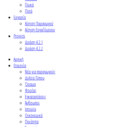
Γλυκά
Ποτά
Εργασία
Αίτηση Παραγωγού
Αίτηση Εργαζόμενου
Projects
Δράση 4.2.1
Δράση 4.2.2
Αρχική
Εταιρεία
Νέα για παραγωγούς
Δελτία Τύπου
Όραμα
Φορέας
Εγκαταστάσεις
Άνθρωποι
Ιστορία
Οικονομικά
Ποιότητα