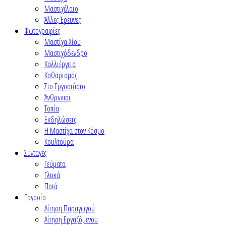
Μαστιχέλαιο
Άλλες Έρευνες
Φωτογραφίες
Μαστίχα Χίου
Μαστιχόδενδρο
Καλλιέργεια
Καθαρισμός
Στο Εργοστάσιο
Άνθρωποι
Τοπία
Εκδηλώσεις
Η Μαστίχα στον Κόσμο
Κουλτούρα
Συνταγές
Γεύματα
Γλυκά
Ποτά
Εργασία
Αίτηση Παραγωγού
Αίτηση Εργαζόμενου