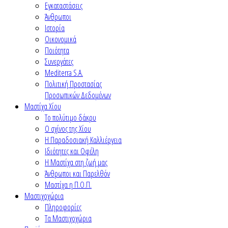
Εγκαταστάσεις
Άνθρωποι
Ιστορία
Οικονομικά
Ποιότητα
Συνεργάτες
Mediterra S.A.
Πολιτική Προστασίας
Προσωπικών Δεδομένων
Μαστίχα Χίου
Το πολύτιμο δάκρυ
Ο σχίνος της Χίου
Η Παραδοσιακή Καλλιέργεια
Ιδιότητες και Οφέλη
Η Μαστίχα στη ζωή μας
Άνθρωποι και Παρελθόν
Μαστίχα η Π.Ο.Π.
Μαστιχοχώρια
Πληροφορίες
Τα Μαστιχοχώρια