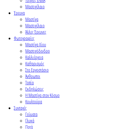
Τσίχλες ΕΛΜΑ
Μαστιχέλαιο
Έρευνα
Μαστίχα
Μαστιχέλαιο
Άλλες Έρευνες
Φωτογραφίες
Μαστίχα Χίου
Μαστιχόδενδρο
Καλλιέργεια
Καθαρισμός
Στο Εργοστάσιο
Άνθρωποι
Τοπία
Εκδηλώσεις
Η Μαστίχα στον Κόσμο
Κουλτούρα
Συνταγές
Γεύματα
Γλυκά
Ποτά