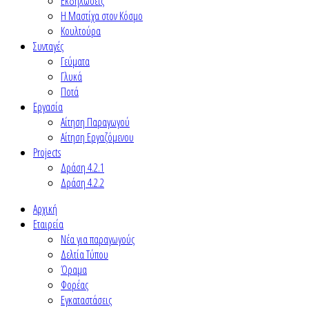
Εκδηλώσεις
Η Μαστίχα στον Κόσμο
Κουλτούρα
Συνταγές
Γεύματα
Γλυκά
Ποτά
Εργασία
Αίτηση Παραγωγού
Αίτηση Εργαζόμενου
Projects
Δράση 4.2.1
Δράση 4.2.2
Αρχική
Εταιρεία
Νέα για παραγωγούς
Δελτία Τύπου
Όραμα
Φορέας
Εγκαταστάσεις