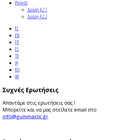
Projects
Δράση 4.2.1
Δράση 4.2.2
EL
EN
FR
ES
TR
JA
KO
AR
Συχνές Ερωτήσεις
Απαντάμε στις ερωτήσεις σας !
Μπορείτε και να μας στείλετε email στο
info@gummastic.gr