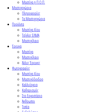
Μαστίχα η Π.Ο.Π.
Μαστιχοχώρια
Πληροφορίες
Τα Μαστιχοχώρια
Προϊόντα
Μαστίχα Χίου
Τσίχλες ΕΛΜΑ
Μαστιχέλαιο
Έρευνα
Μαστίχα
Μαστιχέλαιο
Άλλες Έρευνες
Φωτογραφίες
Μαστίχα Χίου
Μαστιχόδενδρο
Καλλιέργεια
Καθαρισμός
Στο Εργοστάσιο
Άνθρωποι
Τοπία