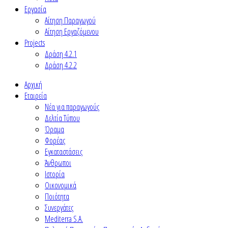
Εργασία
Αίτηση Παραγωγού
Αίτηση Εργαζόμενου
Projects
Δράση 4.2.1
Δράση 4.2.2
Αρχική
Εταιρεία
Νέα για παραγωγούς
Δελτία Τύπου
Όραμα
Φορέας
Εγκαταστάσεις
Άνθρωποι
Ιστορία
Οικονομικά
Ποιότητα
Συνεργάτες
Mediterra S.A.