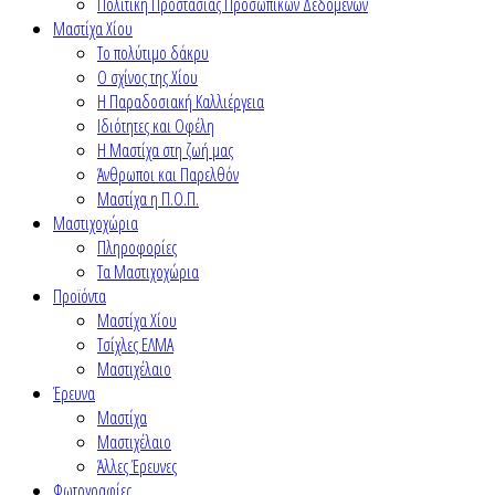
Πολιτική Προστασίας Προσωπικών Δεδομένων
Μαστίχα Χίου
Το πολύτιμο δάκρυ
Ο σχίνος της Χίου
Η Παραδοσιακή Καλλιέργεια
Ιδιότητες και Οφέλη
Η Μαστίχα στη ζωή μας
Άνθρωποι και Παρελθόν
Μαστίχα η Π.Ο.Π.
Μαστιχοχώρια
Πληροφορίες
Τα Μαστιχοχώρια
Προϊόντα
Μαστίχα Χίου
Τσίχλες ΕΛΜΑ
Μαστιχέλαιο
Έρευνα
Μαστίχα
Μαστιχέλαιο
Άλλες Έρευνες
Φωτογραφίες