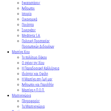
Εγκαταστάσεις
Άνθρωποι
Ιστορία
Οικονομικά
Ποιότητα
Συνεργάτες
Mediterra S.A.
Πολιτική Προστασίας
Προσωπικών Δεδομένων
Μαστίχα Χίου
Το πολύτιμο δάκρυ
Ο σχίνος της Χίου
Η Παραδοσιακή Καλλιέργεια
Ιδιότητες και Οφέλη
Η Μαστίχα στη ζωή μας
Άνθρωποι και Παρελθόν
Μαστίχα η Π.Ο.Π.
Μαστιχοχώρια
Πληροφορίες
Τα Μαστιχοχώρια