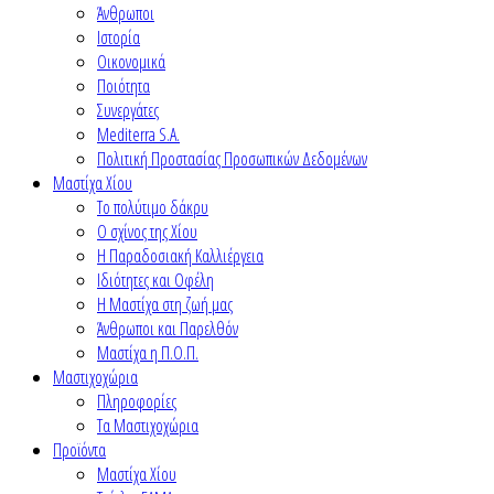
Άνθρωποι
Ιστορία
Οικονομικά
Ποιότητα
Συνεργάτες
Mediterra S.A.
Πολιτική Προστασίας Προσωπικών Δεδομένων
Μαστίχα Χίου
Το πολύτιμο δάκρυ
Ο σχίνος της Χίου
Η Παραδοσιακή Καλλιέργεια
Ιδιότητες και Οφέλη
Η Μαστίχα στη ζωή μας
Άνθρωποι και Παρελθόν
Μαστίχα η Π.Ο.Π.
Μαστιχοχώρια
Πληροφορίες
Τα Μαστιχοχώρια
Προϊόντα
Μαστίχα Χίου