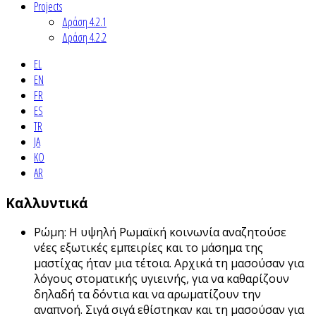
Projects
Δράση 4.2.1
Δράση 4.2.2
EL
EN
FR
ES
TR
JA
KO
AR
Καλλυντικά
Ρώμη: Η υψηλή Ρωμαϊκή κοινωνία αναζητούσε
νέες εξωτικές εμπειρίες και το μάσημα της
μαστίχας ήταν μια τέτοια. Αρχικά τη μασούσαν για
λόγους στοματικής υγιεινής, για να καθαρίζουν
δηλαδή τα δόντια και να αρωματίζουν την
αναπνοή. Σιγά σιγά εθίστηκαν και τη μασούσαν για