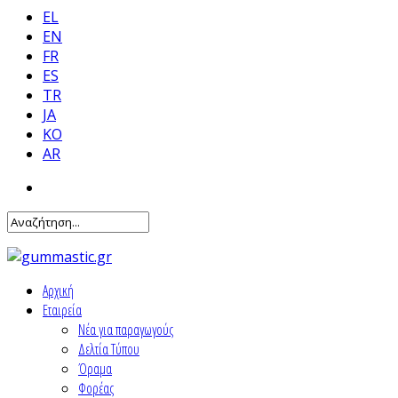
EL
EN
FR
ES
TR
JA
KO
AR
Αρχική
Εταιρεία
Νέα για παραγωγούς
Δελτία Τύπου
Όραμα
Φορέας