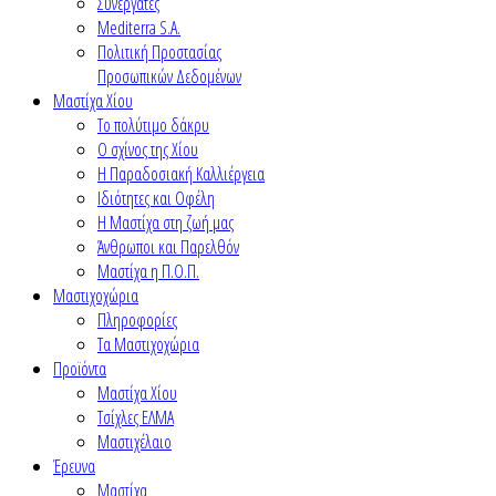
Συνεργάτες
Mediterra S.A.
Πολιτική Προστασίας
Προσωπικών Δεδομένων
Μαστίχα Χίου
Το πολύτιμο δάκρυ
Ο σχίνος της Χίου
Η Παραδοσιακή Καλλιέργεια
Ιδιότητες και Οφέλη
Η Μαστίχα στη ζωή μας
Άνθρωποι και Παρελθόν
Μαστίχα η Π.Ο.Π.
Μαστιχοχώρια
Πληροφορίες
Τα Μαστιχοχώρια
Προϊόντα
Μαστίχα Χίου
Τσίχλες ΕΛΜΑ
Μαστιχέλαιο
Έρευνα
Μαστίχα