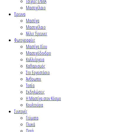
Τσίχλες ΕΛΜΑ
Μαστιχέλαιο
Έρευνα
Μαστίχα
Μαστιχέλαιο
Άλλες Έρευνες
Φωτογραφίες
Μαστίχα Χίου
Μαστιχόδενδρο
Καλλιέργεια
Καθαρισμός
Στο Εργοστάσιο
Άνθρωποι
Τοπία
Εκδηλώσεις
Η Μαστίχα στον Κόσμο
Κουλτούρα
Συνταγές
Γεύματα
Γλυκά
Ποτά