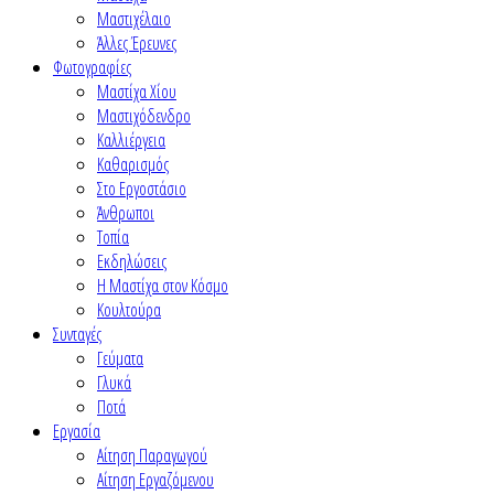
Μαστιχέλαιο
Άλλες Έρευνες
Φωτογραφίες
Μαστίχα Χίου
Μαστιχόδενδρο
Καλλιέργεια
Καθαρισμός
Στο Εργοστάσιο
Άνθρωποι
Τοπία
Εκδηλώσεις
Η Μαστίχα στον Κόσμο
Κουλτούρα
Συνταγές
Γεύματα
Γλυκά
Ποτά
Εργασία
Αίτηση Παραγωγού
Αίτηση Εργαζόμενου