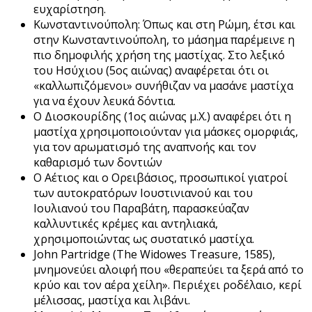
ευχαρίστηση.
Κωνσταντινούπολη: Όπως και στη Ρώμη, έτσι και
στην Κωνσταντινούπολη, το μάσημα παρέμεινε η
πιο δημοφιλής χρήση της μαστίχας. Στο λεξικό
του Ησύχιου (5ος αιώνας) αναφέρεται ότι οι
«καλλωπιζόμενοι» συνήθιζαν να μασάνε μαστίχα
για να έχουν λευκά δόντια.
Ο Διοσκουρίδης (1ος αιώνας μ.Χ.) αναφέρει ότι η
μαστίχα χρησιμοποιούνταν για μάσκες ομορφιάς,
για τον αρωματισμό της αναπνοής και τον
καθαρισμό των δοντιών
Ο Αέτιος και ο Ορειβάσιος, προσωπικοί γιατροί
των αυτοκρατόρων Ιουστινιανού και του
Ιουλιανού του Παραβάτη, παρασκεύαζαν
καλλυντικές κρέμες και αντηλιακά,
χρησιμοποιώντας ως συστατικό μαστίχα.
John Partridge (The Widowes Treasure, 1585),
μνημονεύει αλοιφή που «θεραπεύει τα ξερά από το
κρύο και τον αέρα χείλη». Περιέχει ροδέλαιο, κερί
μέλισσας, μαστίχα και λιβάνι.