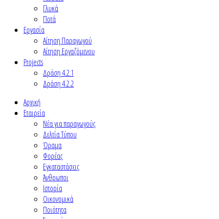
Γλυκά
Ποτά
Εργασία
Αίτηση Παραγωγού
Αίτηση Εργαζόμενου
Projects
Δράση 4.2.1
Δράση 4.2.2
Αρχική
Εταιρεία
Νέα για παραγωγούς
Δελτία Τύπου
Όραμα
Φορέας
Εγκαταστάσεις
Άνθρωποι
Ιστορία
Οικονομικά
Ποιότητα