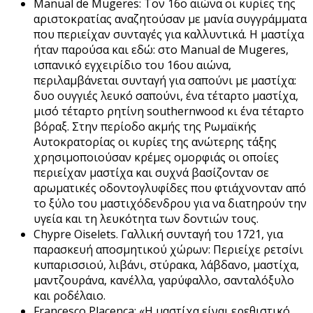
Manual de Mugeres: Τον 16ο αιώνα οι κυρίες της
αριστοκρατίας αναζητούσαν με μανία συγγράμματα
που περιείχαν συνταγές για καλλυντικά. Η μαστίχα
ήταν παρούσα και εδώ: στο Manual de Mugeres,
ισπανικό εγχειρίδιο του 16ου αιώνα,
περιλαμβάνεται συνταγή για σαπούνι με μαστίχα:
δυο ουγγιές λευκό σαπούνι, ένα τέταρτο μαστίχα,
μισό τέταρτο ρητίνη southernwood κι ένα τέταρτο
βόραξ. Στην περίοδο ακμής της Ρωμαϊκής
Αυτοκρατορίας οι κυρίες της ανώτερης τάξης
χρησιμοποιούσαν κρέμες ομορφιάς οι οποίες
περιείχαν μαστίχα και συχνά βασίζονταν σε
αρωματικές οδοντογλυφίδες που φτιάχνονταν από
το ξύλο του μαστιχόδενδρου για να διατηρούν την
υγεία και τη λευκότητα των δοντιών τους.
Chypre Oiselets. Γαλλική συνταγή του 1721, για
παρασκευή αποσμητικού χώρων: Περιείχε ρετσίνι
κυπαρισσιού, λιβάνι, στύρακα, λάβδανο, μαστίχα,
μαντζουράνα, κανέλλα, γαρύφαλλο, σανταλόξυλο
και ροδέλαιο.
Francesco Placenca: «Η μαστίχα είναι ερεθιστικό,