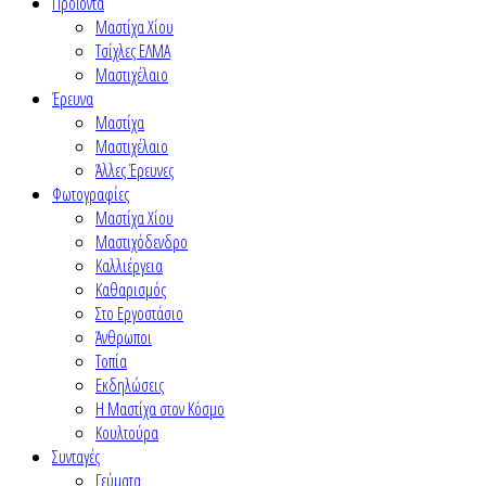
Προϊόντα
Μαστίχα Χίου
Τσίχλες ΕΛΜΑ
Μαστιχέλαιο
Έρευνα
Μαστίχα
Μαστιχέλαιο
Άλλες Έρευνες
Φωτογραφίες
Μαστίχα Χίου
Μαστιχόδενδρο
Καλλιέργεια
Καθαρισμός
Στο Εργοστάσιο
Άνθρωποι
Τοπία
Εκδηλώσεις
Η Μαστίχα στον Κόσμο
Κουλτούρα
Συνταγές
Γεύματα