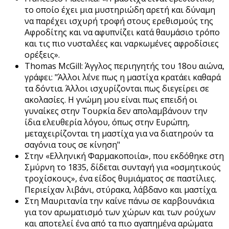
το οποίο έχει μια μυστηριώδη αρετή και δύναμη
να παρέχει ισχυρή τροφή στους ερεθισμούς της
Αφροδίτης και να αφυπνίζει κατά θαυμάσιο τρόπο
και τις πιο νυσταλέες και ναρκωμένες αφροδίσιες
ορέξεις».
Τhomas McGill: Άγγλος περιηγητής του 18ου αιώνα,
γράφει: "Άλλοι λένε πως η μαστίχα κρατάει καθαρά
τα δόντια. Άλλοι ισχυρίζονται πως διεγείρει σε
ακολασίες. Η γνώμη μου είναι πως επειδή οι
γυναίκες στην Τουρκία δεν απολαμβάνουν την
ίδια ελευθερία λόγου, όπως στην Ευρώπη,
μεταχειρίζονται τη μαστίχα για να διατηρούν τα
σαγόνια τους σε κίνηση"
Στην «Ελληνική Φαρμακοποιία», που εκδόθηκε στη
Σμύρνη το 1835, δίδεται συνταγή για «οσμητικούς
τροχίσκους», ένα είδος θυμιάματος σε παστίλιες.
Περιείχαν λιβάνι, στύρακα, λάβδανο και μαστίχα.
Στη Μαυριτανία την καίνε πάνω σε καρβουνάκια
για τον αρωματισμό των χώρων και των ρούχων
και αποτελεί ένα από τα πιο αγαπημένα αρώματα