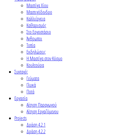
Μαστίχα Χίου
Μαστιχόδενδρο
Καλλιέργεια
Καθαρισμός
Στο Εργοστάσιο
Άνθρωποι
Τοπία
Εκδηλώσεις
Η Μαστίχα στον Κόσμο
Κουλτούρα
Συνταγές
Γεύματα
Γλυκά
Ποτά
Εργασία
Αίτηση Παραγωγού
Αίτηση Εργαζόμενου
Projects
Δράση 4.2.1
Δράση 4.2.2